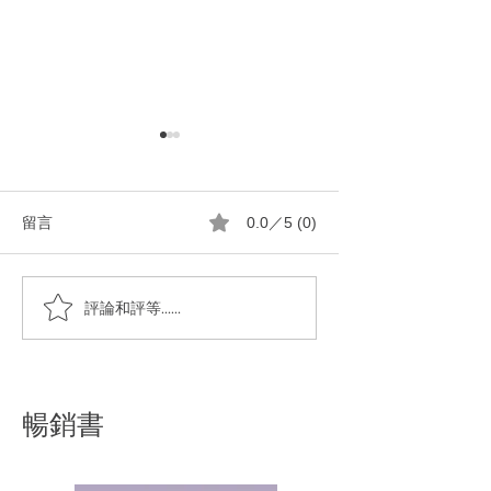
留言
0.0／5 (0)
馬賽皂切大塊還是切小塊
一顆純橄㰖油馬賽
評論和評等......
全身的粘踢踢
暢銷書