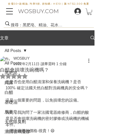
全場50+款精油, 均享9折, 折扣碼：HE10 |
滿 NT$2,500 免運
WOSBUY.COM
文章
All Posts
WOSBUY
All Posts
2022年2月11日
讀畢需時 1 分鐘
白醋會損壞洗碗機嗎？
黑肥皂
評等為 NaN（最高為 5 顆星）。
您是否也使用白醋清潔和保養洗碗機？是否 
純露
100% 確定法國天然白醋對洗碗機真的安全嗎？
白醋
這是一個重要的問題，以免損壞您的設備。 
基礎油
馬賽皂
因此，我詢問了一家法國電器維修商，白醋的酸
度是否會損壞洗碗機的密封膠條或洗碗機的機械
天然除臭劑
零件。
台灣洗碗機的價格-很貴！😄
法國玻璃凝膠