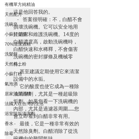
有機單方純精油
這是他回答我的。

天然配方
 - 答案很明確：不，白醋不會
洗碗皂
損壞洗碗機。它可以安全地用
於清潔和維護洗碗機。14度的
小蘇打凝膠
白醋濃度高，啟動洗碗機時，
70%清潔酒精
白醋快速和水稀釋，不會傷害
洗髮餅
洗碗機的密封膠條及機械零
件。

天然粘土粉
- 甚至建議定期使用它來清潔
小蘇打粉
設備中的水垢。

氣泡酒
- 它的酸度也使它成為一種除
油清潔劑，尤其是一種超級除
居家清潔酒精
垢劑。如果您看一下洗碗機的
法國人在台灣的生活
內部，尤其是過濾器周圍……您
浴室除垢清潔劑
會立即看到白醋非常有用。

- 最後，它是一種非常有效的
香水
天然除臭劑。白醋消除了從洗
除霉
碗機中的難聞氣味。