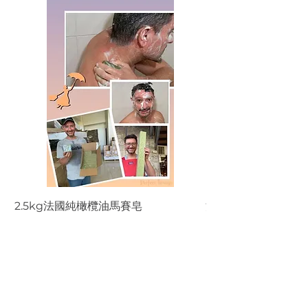
2.5kg法國純橄欖油馬賽皂
法國純橄欖油馬賽皂
價格
價格
NT$899.00
NT$199.00
新增至購物車