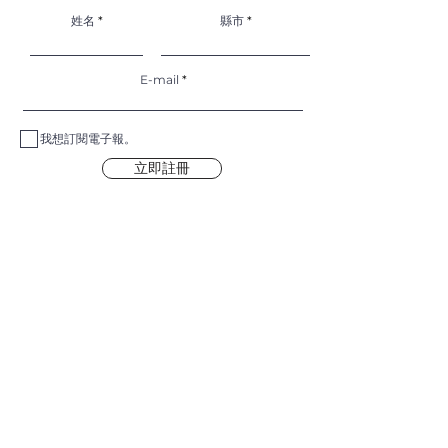
姓名
縣市
E-mail
我想訂閱電子報。
立即註冊
更多信息，折扣，擺攤行程：
請加入我們的WOSBUY
的app: 邀請碼 : 5BYOPU