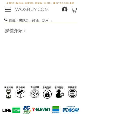
全場50+款精油, 均享9折, 折扣碼：HE10 |
滿 NT$2,500 免運
WOSBUY.COM
媒體介紹：