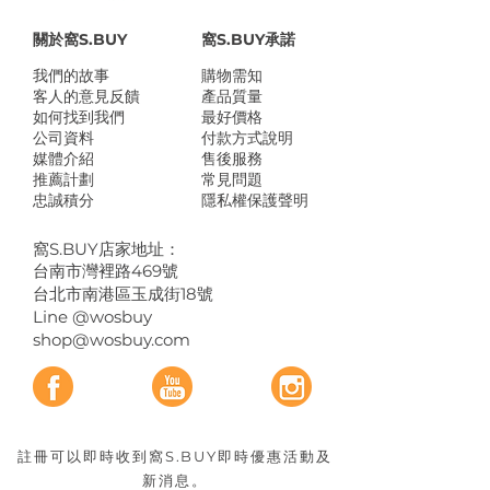
關於窩S.BUY
窩S.BUY承諾
我們的故事
​購物需知
客人的意見反饋
產品質量
如何找到我們
最好價格
公司資料
付款方式說明
媒體介紹
售後服務
推薦計劃
常見問題
忠誠積分
隱私權保護聲明
​窩S.BUY店家地址：
台南市灣裡路469號
台北市南港區玉成街18號
Line @wosbuy
shop@wosbuy.com
註冊可以即時收到窩S.BUY即時優惠活動及
新消息。