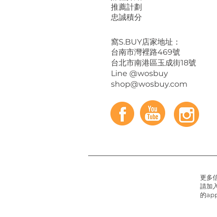
推薦計劃
忠誠積分
​窩S.BUY店家地址：
台南市灣裡路469號
台北市南港區玉成街18號
Line @wosbuy
shop@wosbuy.com
更多
請加入
的app