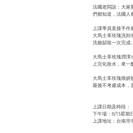
法國老闆說：大家
們都知道，法國人
上課學員直接手作
大馬士革玫瑰洗卸
洗臉缷妝一次完成
大馬士革玫瑰潤澤
上完化妝水，來一
大馬士革玫瑰煥妍
最後不考慮成本，
上課日期及時段：
下午場：8/13星期日 1
上課地址：台南市中