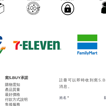
窩S.BUY承諾
註冊可以即時收到窩S.
​購物需知
消息。
產品質量
最好價格
姓名
付款方式說明
售後服務