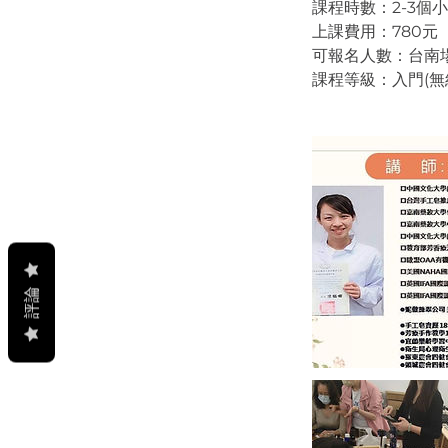
課程時數：2-3個
上課費用：780元
可報名人數：台南
課程等級：入門(無
評論