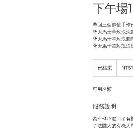
下午場14
帶回三個超值手作
🌹大馬士革玫瑰洗
🌹大馬士革玫瑰潤
🌹大馬士革玫瑰煥
780
新
已結束
已
NT$
台
币
結
束
可用名額
服務說明
窩S.BUY進口
了法國人的有機大