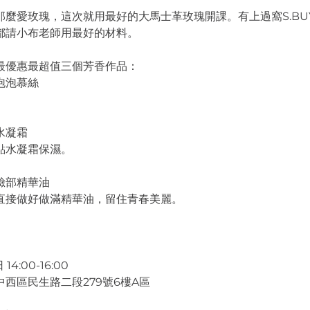
那麼愛玫瑰，這次就用最好的大馬士革玫瑰開課。有上過窩S.BU
都請小布老師用最好的材料。
最優惠最超值三個芳香作品：
泡泡慕絲
。
水凝霜
點水凝霜保濕。
臉部精華油
直接做好做滿精華油，留住青春美麗。
4:00-16:00
西區民生路二段279號6樓A區