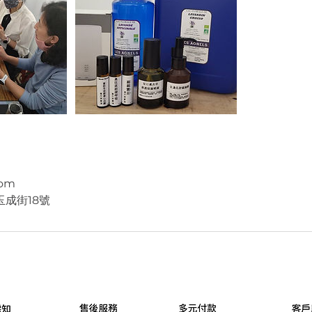
com
成街18號