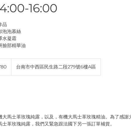
:00-16:00
作品
卸泡泡慕絲
澤水凝霜
妍臉部精華油
780
台南市中西區民生路二段279號6樓A區
了有機大馬士革玫瑰純露，以及，有機大馬士革玫瑰精油。為了感謝
馬士革玫瑰純露，我們又緊急跟法國下另一張訂單補貨。