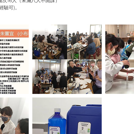
場次16人（未滿八人不開課）
經驗可)。