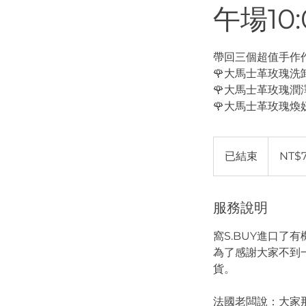
午場10:0
帶回三個超值手作
🌹大馬士革玫瑰洗
🌹大馬士革玫瑰潤
🌹大馬士革玫瑰煥
780
新
已結束
已
NT$
台
币
結
束
服務說明
窩S.BUY進口了
為了感謝大家不到
貨。
法國老闆說：大家