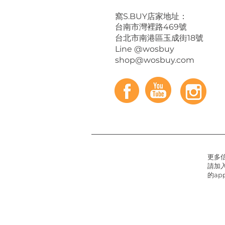
​窩S.BUY店家地址：
台南市灣裡路469號
台北市南港區玉成街18號
Line @wosbuy
shop@wosbuy.com
更多
請加入
的app