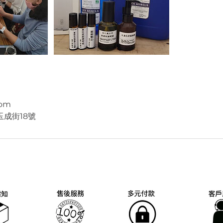
com
成街18號