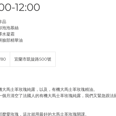
0-12:00
作品
卸泡泡慕絲
澤水凝霜
妍臉部精華油
780
宜蘭市凱旋路500號
有機大馬士革玫瑰純露，以及，有機大馬士革玫瑰精油。
一個月清空了法國人的有機大馬士革玫瑰純露，我們又緊急跟法
那麼愛玫瑰，這次就用最好的大馬士革玫瑰開課。