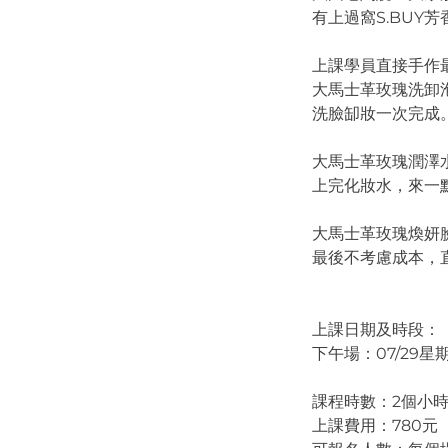
有上過窩S.BU
上課學員直接手作
大馬士革玫瑰洗卸
洗臉缷妝一次完成
大馬士革玫瑰潤澤
上完化妝水，來一
大馬士革玫瑰煥妍
最後不考慮成本，
上課日期及時段：
下午場：07/29星期六 
課程時數：2個小
上課費用：780元