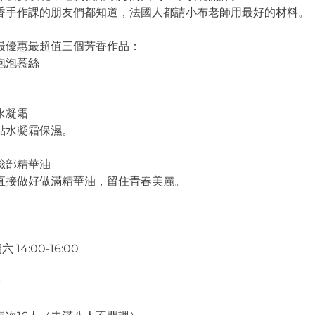
Y芳香手作課的朋友們都知道，法國人都請小布老師用最好的材料。
最優惠最超值三個芳香作品：
泡泡慕絲
。
水凝霜
點水凝霜保濕。
臉部精華油
直接做好做滿精華油，留住青春美麗。
14:00-16:00
時