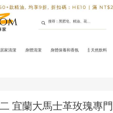
50+款精油, 均享9折, 折扣碼：HE10 |
滿 NT$
居家清潔
身體清潔
身體保養和香氛
🍾 天然飲料
。
星期二 宜蘭大馬士革玫瑰專