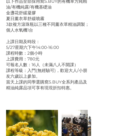
以下作品全部採用窩S.BUY的有機單方純精
油/有機純露/有機基礎油
金盞花舒緩凝膠
夏日薰衣草舒緩噴霧
3款複方滾珠瓶以三種不同薰衣草精油調製；
個人水氧機1台
上課日期及時段：
5/27星期六下午14:00-16:00
課程時數：2個小時
上課費用：780元
可報名人數：16人（未滿八人不開課）
課程等級：入門(無經驗可)，歡迎大人/小朋
友六歲以上參加。
當天上課的同學選購窩S.BUY全系列產品及
精油純露品項可享有現現折扣特惠。