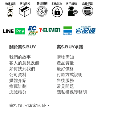
關於窩S.BUY
窩S.BUY承諾
我們的故事
​購物需知
客人的意見反饋
產品質量
如何找到我們
最好價格
公司資料
付款方式說明
媒體介紹
售後服務
推薦計劃
常見問題
忠誠積分
隱私權保護聲明
​窩S.BUY店家地址：
台南市灣裡路469號
台北市南港區玉成街18號
Line @wosbuy
shop@wosbuy.com