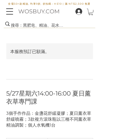
全場50+款精油, 均享9折, 折扣碼：HE10 |
滿 NT$2,500 免運
WOSBUY.COM
本服務預訂已額滿。
5/27星期六14:00-16:00 夏日薰
衣草專門課
3個手作作品：金盞花舒緩凝膠；夏日薰衣草
舒緩噴霧；3款複方滾珠瓶以三種不同薰衣草
精油調製；個人水氧機1台