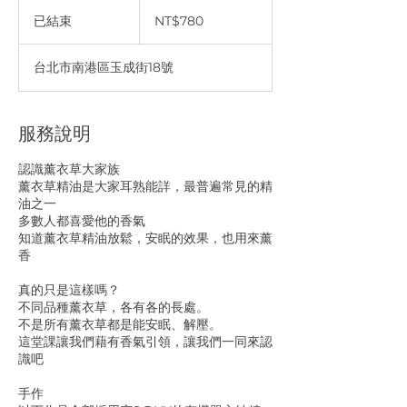
780
新
已結束
已
NT$780
台
結
币
束
台北市南港區玉成街18號
服務說明
認識薰衣草大家族
薰衣草精油是大家耳熟能詳，最普遍常見的精
油之一
多數人都喜愛他的香氣
知道薰衣草精油放鬆，安眠的效果，也用來薰
香
真的只是這樣嗎？
不同品種薰衣草，各有各的長處。
不是所有薰衣草都是能安眠、解壓。
這堂課讓我們藉有香氣引領，讓我們一同來認
識吧
手作