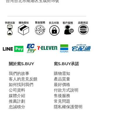
台湾台北市南港区玉成街18號
關於窩S.BUY
窩S.BUY承諾
我們的故事
​購物需知
客人的意見反饋
產品質量
如何找到我們
最好價格
公司資料
付款方式說明
媒體介紹
售後服務
推薦計劃
常見問題
忠誠積分
隱私權保護聲明
​窩S.BUY店家地址：
台南市灣裡路469號