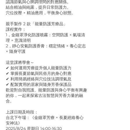
認識節氣與心脾調理間的對應關係。
結合精油與純露，提升日常防護力。
穴位按壓 × 精油應用，平衡身心狀態。
親手製作 2 款「能量防護芳療品」
課程實作：
1，金鐘罩淨化防護噴霧：空間防護 × 氣場清
理 × 意識清明
2，靜心安氣防護香膏：穩定情緒 × 養心定志
× 隨身守護
這堂課將學會～
✔ 如何運用芳療提升個人能量防護力
✔ 掌握長夏節氣與民俗月的身心對應
✔ 利用簡易經絡與穴位技法調理氣息
✔ 配製實用的居家與隨身芳香保護品
歡迎對自我照護、能量防護與身心平衡有興趣
的你，一起來探索古法智慧與芳香力量的融
合。
上課日期及時段：
台北下午場：《金鐘罩芳療 × 長夏經絡養心
安神法》
2025/8/24 星期日 14:00-16:30