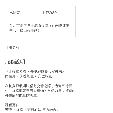
980
新
已結束
已
NT$980
台
結
币
束
台北市南港區玉成街18號（近南港運動
中心；松山火車站）
可用名額
服務說明
《金鐘罩芳療 × 長夏經絡養心安神法》
民俗月 × 芳香能量 × 穴位調氣
在長夏節氣與民俗月交會之際，透過五行養
心、經絡調氣與芳香植物的自然力量，打造內
外兼顧的能量防護罩。
課程亮點：
芳療 × 經絡 × 五行心法 三方融合。