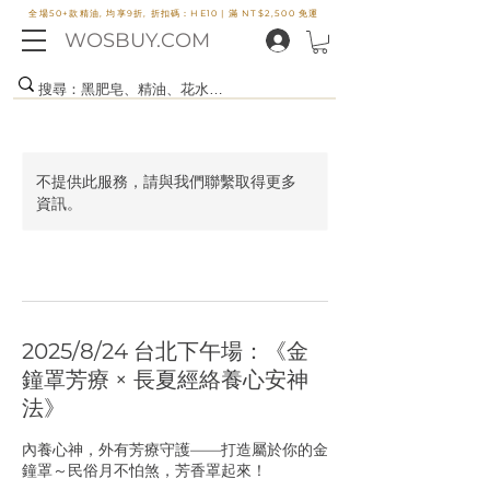
全場50+款精油, 均享9折, 折扣碼：HE10 |
滿 NT$2,500 免運
WOSBUY.COM
不提供此服務，請與我們聯繫取得更多
資訊。
2025/8/24 台北下午場：《金
鐘罩芳療 × 長夏經絡養心安神
法》
內養心神，外有芳療守護——打造屬於你的金
鐘罩～民俗月不怕煞，芳香罩起來！