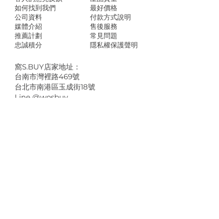
如何找到我們
最好價格
公司資料
付款方式說明
媒體介紹
售後服務
推薦計劃
常見問題
忠誠積分
隱私權保護聲明
​窩S.BUY店家地址：
台南市灣裡路469號
台北市南港區玉成街18號
Line @wosbuy
shop@wosbuy.com
註冊可以即時收到窩S.BUY即時優惠活動及
新消息。
姓名
縣市
E-mail