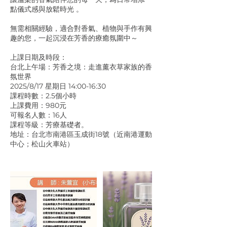
點儀式感與放鬆時光 。
無需相關經驗，適合對香氣、植物與手作有興
趣的您，一起沉浸在芳香的療癒氛圍中～
上課日期及時段：
台北上午場：芳香之境：走進薰衣草家族的香
氛世界
2025/8/17 星期日 14:00-16:30
課程時數：2.5個小時
上課費用：980元
可報名人數：16人
課程等級：芳療基礎者。
地址：台北市南港區玉成街18號（近南港運動
中心；松山火車站）