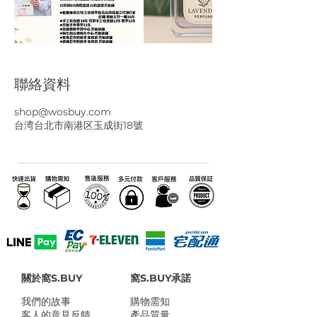
聯絡資料
shop@wosbuy.com
台湾台北市南港区玉成街18號
關於窩S.BUY
窩S.BUY承諾
我們的故事
​購物需知
客人的意見反饋
產品質量