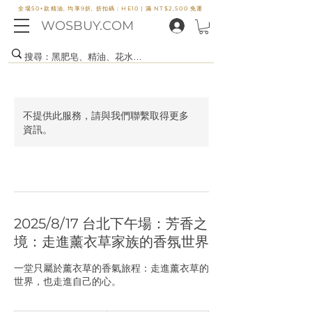
全場50+款精油, 均享9折, 折扣碼：HE10 |
滿 NT$2,500 免運
WOSBUY.COM
不提供此服務，請與我們聯繫取得更多
資訊。
2025/8/17 台北下午場：芳香之
境：走進薰衣草家族的香氛世界
一堂只屬於薰衣草的香氣旅程：走進薰衣草的
世界，也走進自己的心。