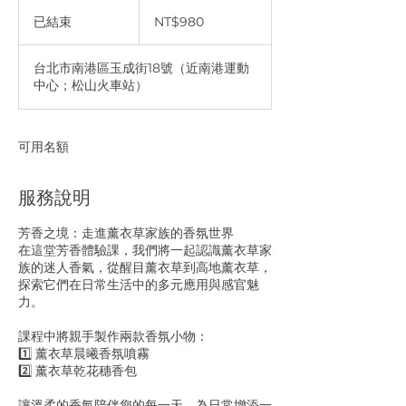
980
新
已結束
已
NT$980
台
結
币
束
台北市南港區玉成街18號（近南港運動
中心；松山火車站）
可用名額
服務說明
芳香之境：走進薰衣草家族的香氛世界
在這堂芳香體驗課，我們將一起認識薰衣草家
族的迷人香氣，從醒目薰衣草到高地薰衣草，
探索它們在日常生活中的多元應用與感官魅
力。
課程中將親手製作兩款香氛小物：
1️⃣ 薰衣草晨曦香氛噴霧
2️⃣ 薰衣草乾花穗香包
讓溫柔的香氣陪伴您的每一天，為日常增添一