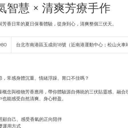
氣智慧 × 清爽芳療手作
與芳香日常的夏日保養體驗，從身到心，清爽整個三伏天。
980
台北市南港區玉成街18號（近南港運動中心；松山火車
節，常感身體沉重、情緒浮躁、胃口不佳嗎？
養概念與植物芳香應用，帶你體驗源自傳統的三伏貼靈感、融合
中也能感受自然清爽、身心輕盈。
單照顧自己、感受香氣的正向陪伴
礎運用方式