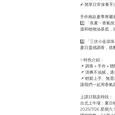
✔ 簡單日常保養
手作兩款夏季專屬
1️⃣ 「長夏・香氣
溫和植物油基底，
2️⃣ 「三伏小金滾
夏日靈感調香，搭
✨特色介紹：
📌 調香＋手作＋
📌 清爽不油膩，
📌 輕鬆上手、無
讓我們一起用香氣
上課日期及時段：
台北上午場：夏日植
2025/7/26 星期六 9