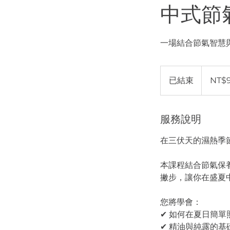
中式節
一場結合節氣智慧
980
新
已結束
已
NT$
台
币
結
束
服務說明
在三伏天的濕熱季
本課程結合節氣保
撇步，讓你在盛夏
您將學會：
✔ 如何在夏日簡
✔ 精油與純露的基