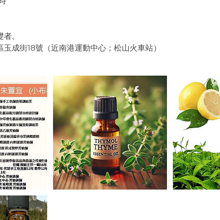
時
礎者。
區玉成街18號（近南港運動中心；松山火車站）