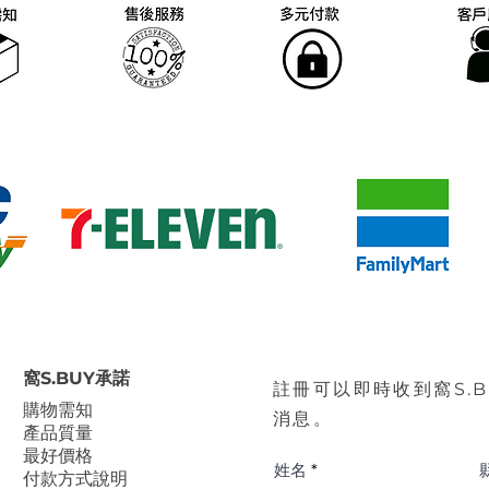
窩S.BUY承諾
註冊可以即時收到窩S.
​購物需知
消息。
產品質量
最好價格
姓名
付款方式說明