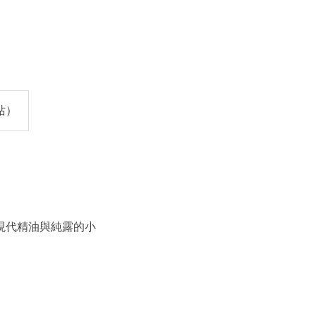
站）
現代精油與純露的小