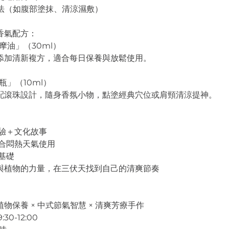
手法（如腹部塗抹、清涼濕敷）
香氣配方：
按摩油」（30ml）
添加清新複方，適合每日保養與放鬆使用。
珠瓶」（10ml）
配滾珠設計，隨身香氛小物，點塗經典穴位或肩頸清涼提神。
體驗＋文化故事
適合悶熱天氣使用
需基礎
與植物的力量，在三伏天找到自己的清爽節奏
物保養 × 中式節氣智慧 × 清爽芳療手作
:30-12:00