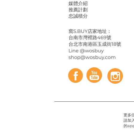
媒體介紹
推薦計劃
忠誠積分
​窩S.BUY店家地址：
台南市灣裡路469號
台北市南港區玉成街18號
Line @wosbuy
shop@wosbuy.com
更多
請加入
的app