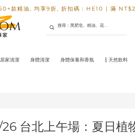
50+款精油, 均享9折, 折扣碼：HE10 |
滿 NT$
居家清潔
身體清潔
身體保養和香氛
🍾 天然飲料
。
/7/26 台北上午場：夏日植