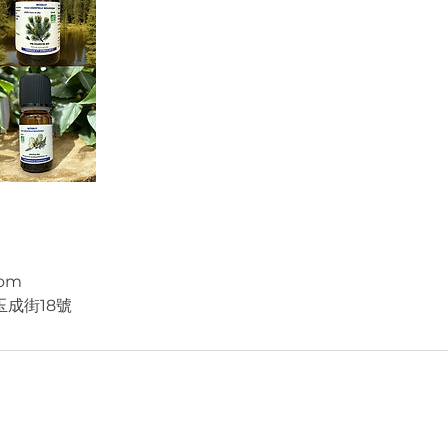
com
成街18號