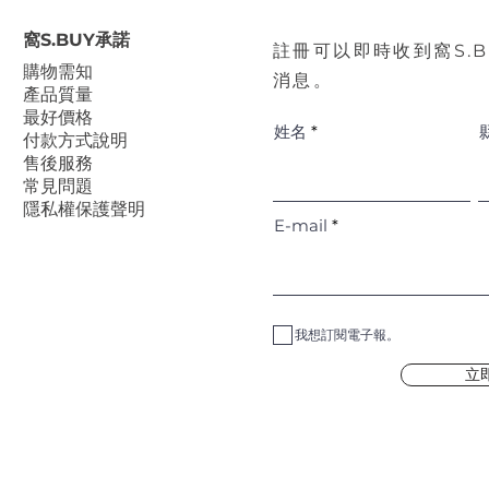
窩S.BUY承諾
註冊可以即時收到窩S.
​購物需知
消息。
產品質量
最好價格
姓名
付款方式說明
售後服務
常見問題
隱私權保護聲明
E-mail
我想訂閱電子報。
立