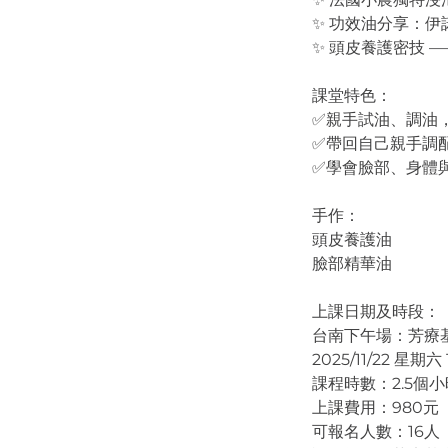
✨ 功效油分享：伊
✨ 頭皮養護密技 
課堂特色：
✅親手試油、調油
✅帶回自己親手調
✅學會臉部、身體
手作：
頭皮養護油
臉部精華油
上課日期及時段：
台南下午場：芳療基礎
2025/11/22 星期六 1
課程時數：2.5個小
上課費用：980元
可報名人數：16人