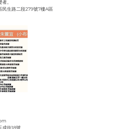
礎者。
民生路二段279號7樓A區
com
成街18號