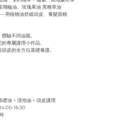
諾飛輪油、玫瑰果油 黑種草油
—— 用植物油舒緩頭皮、養髮固根
，體驗不同油脂。
配的專屬護理小作品。
與頭皮的全方位基礎養護。
油 × 浸泡油 × 頭皮護理
4:00-16:30
時