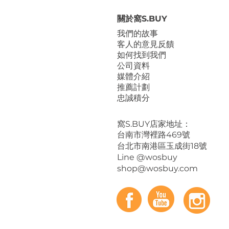
關於窩S.BUY
我們的故事
客人的意見反饋
如何找到我們
公司資料
媒體介紹
推薦計劃
忠誠積分
​窩S.BUY店家地址：
台南市灣裡路469號
台北市南港區玉成街18號
Line @wosbuy
shop@wosbuy.com