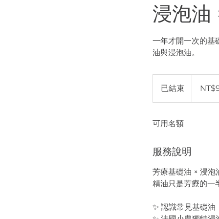
浸泡油 
一年才開一次的基
油與浸泡油。
980
新
已結束
已
NT$
台
币
結
束
可用名額
服務說明
芳療基礎油 × 浸泡
精油只是芳療的一
✨ 認識常見基礎
✨ 法國小農獨特浸