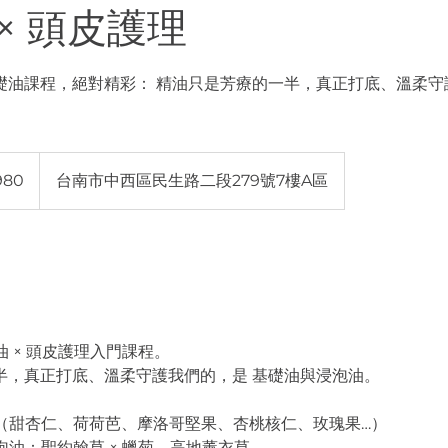
× 頭皮護理
礎油課程，絕對精彩： 精油只是芳療的一半，真正打底、溫柔守
980
台南市中西區民生路二段279號7樓A區
油 × 頭皮護理入門課程。
半，真正打底、溫柔守護我們的，是 基礎油與浸泡油。
油（甜杏仁、荷荷芭、摩洛哥堅果、杏桃核仁、玫瑰果…）
泡油：聖約翰草 × 蠟菊、高地薰衣草