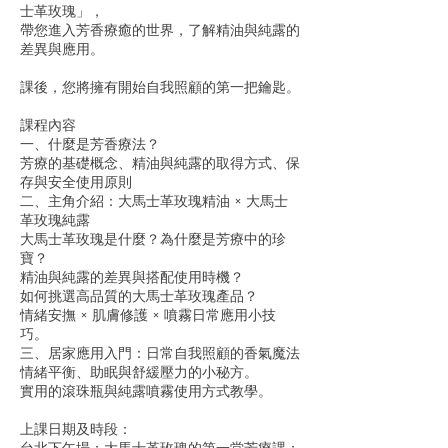
士革玫瑰」，
帶您進入芳香療癒的世界，了解精油與純露的
差異與應用。
課後，您將擁有開始自我照顧的第一把鑰匙。
課程內容
一、什麼是芳香療法？
芳療的基礎概念、精油與純露的取得方式、保
存與安全使用原則
二、主角介紹：大馬士革玫瑰精油 × 大馬士
革玫瑰純露
大馬士革玫瑰是什麼？為什麼是芳療中的珍
寶？
精油與純露的差異與搭配使用時機？
如何挑選高品質的大馬士革玫瑰產品？
情緒安撫 × 肌膚修護 × 噴霧日常應用小技
巧。
三、居家應用入門：日常自我照顧的香氣魔法
情緒平衡、助眠與舒緩壓力的小秘方。
實用的滾珠瓶與純露噴霧使用方式教學。
上課日期及時段：
台北下午場：大馬士革玫瑰的第一堂芳療課：