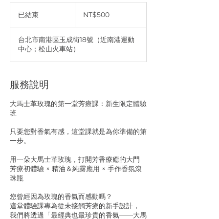
500
新
已結束
已
NT$500
台
結
币
束
台北市南港區玉成街18號（近南港運動
中心；松山火車站）
服務說明
大馬士革玫瑰的第一堂芳療課：新生限定體驗
班
只要您對香氣有感，這堂課就是為你準備的第
一步。
用一朵大馬士革玫瑰，打開芳香療癒的大門
芳療初體驗 × 精油＆純露應用 × 手作香氛滾
珠瓶
您曾經因為玫瑰的香氣而感動嗎？
這堂體驗課專為從未接觸芳療的新手設計，
我們將透過「最經典也最珍貴的香氣——大馬