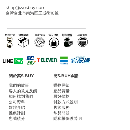
shop@wosbuy.com
台湾台北市南港区玉成街18號
關於窩S.BUY
窩S.BUY承諾
我們的故事
​購物需知
客人的意見反饋
產品質量
如何找到我們
最好價格
公司資料
付款方式說明
媒體介紹
售後服務
推薦計劃
常見問題
忠誠積分
隱私權保護聲明