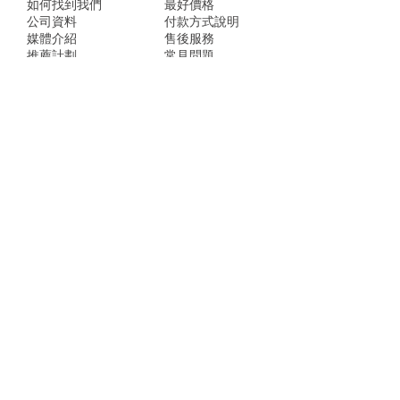
如何找到我們
最好價格
公司資料
付款方式說明
媒體介紹
售後服務
推薦計劃
常見問題
忠誠積分
隱私權保護聲明
​窩S.BUY店家地址：
台南市灣裡路469號
台北市南港區玉成街18號
Line @wosbuy
shop@wosbuy.com
註冊可以即時收到窩S.BUY即時優惠活動及
新消息。
姓名
縣市
E-mail