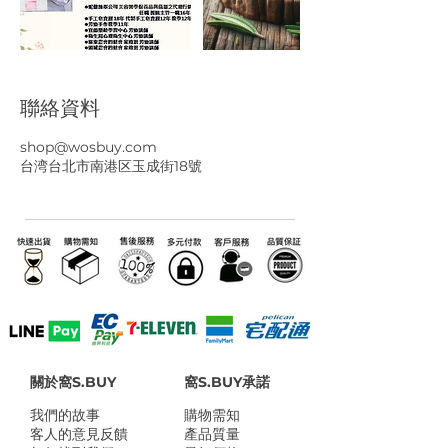
聯絡資料
shop@wosbuy.com
台湾台北市南港区玉成街18號
關於窩S.BUY
窩S.BUY承諾
我們的故事
​購物需知
客人的意見反饋
產品質量