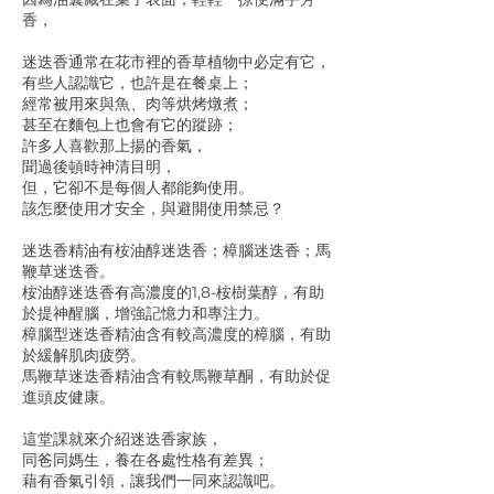
香，
迷迭香通常在花市裡的香草植物中必定有它，
有些人認識它，也許是在餐桌上；
經常被用來與魚、肉等烘烤燉煮；
甚至在麵包上也會有它的蹤跡；
許多人喜歡那上揚的香氣，
聞過後頓時神清目明，
但，它卻不是每個人都能夠使用。
該怎麼使用才安全，與避開使用禁忌？
迷迭香精油有桉油醇迷迭香；樟腦迷迭香；馬
鞭草迷迭香。
桉油醇迷迭香有高濃度的1,8-桉樹葉醇，有助
於提神醒腦，增強記憶力和專注力。
樟腦型迷迭香精油含有較高濃度的樟腦，有助
於緩解肌肉疲勞。
馬鞭草迷迭香精油含有較馬鞭草酮，有助於促
進頭皮健康。
這堂課就來介紹迷迭香家族，
同爸同媽生，養在各處性格有差異；
藉有香氣引領，讓我們一同來認識吧。