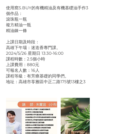
使用窩S.BUY的有機精油及有機基礎油手作3
個作品：
滾珠瓶一瓶
複方精油一瓶
精油錬一條
上課日期及時段：
高雄下午場：迷迭香專門課。
2024/5/26 星期日 13:30-16:00
課程時數：2.5個小時
上課費用：880元
可報名人數：16人
課程等級：有芳療基礎的同學們。