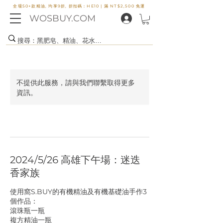
全場50+款精油, 均享9折, 折扣碼：HE10 |
滿 NT$2,500 免運
WOSBUY.COM
不提供此服務，請與我們聯繫取得更多
資訊。
2024/5/26 高雄下午場：迷迭
香家族
使用窩S.BUY的有機精油及有機基礎油手作3
個作品：
滾珠瓶一瓶
複方精油一瓶