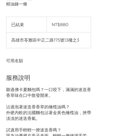
精油錬一條
880
新
已結束
已
NT$880
台
結
币
束
高雄市苓雅區中正二路175號13樓之3
可用名額
服務說明
聽過佛卡夏麵包嗎？一口咬下，滿滿的迷迭香
香草味在口中散發開來。
沾過泡著迷迭香香草的橄㰖油嗎？
外硬內軟的法國麵包沾著金黃色橄㰖油，挾帶
淡淡的迷迭香氣。
試過用手輕輕一撩迷迭香嗎？
因為油囊藏在葉子表面，輕輕一撩便滿手芳