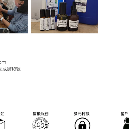
com
成街18號