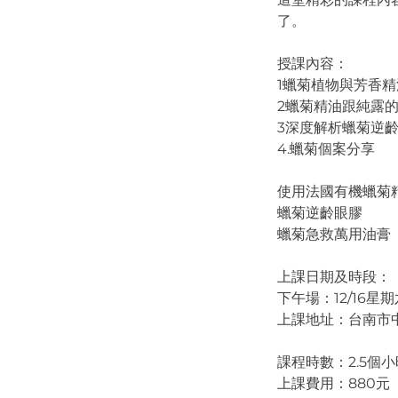
了。
授課內容：
1蠟菊植物與芳香
2蠟菊精油跟純露
3深度解析蠟菊逆
4.蠟菊個案分享
使用法國有機蠟菊
蠟菊逆齡眼膠
蠟菊急救萬用油膏
上課日期及時段：
下午場：12/16星期六 
上課地址：台南市中
課程時數：2.5個小
上課費用：880元