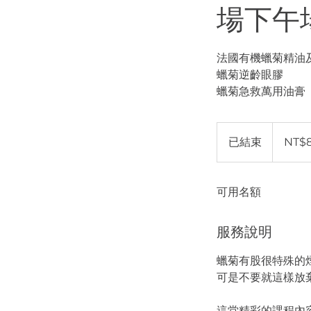
場下午場1
法國有機蠟菊精油
蠟菊逆齡眼膠
880
新
已結束
已
NT$
台
币
結
束
可用名額
服務說明
蠟菊有股很特殊的
可是不要就這樣放
這堂精彩的課程內