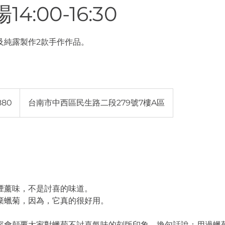
4:00-16:30
及純露製作2款手作作品。
880
台南市中西區民生路二段279號7樓A區
煙薰味，不是討喜的味道。
棄蠟菊，因為，它真的很好用。
容會顛覆大家對蠟菊不討喜氣味的刻版印象，換句話說：用過蠟