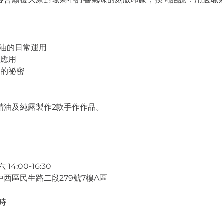
精油的日常運用
的應用
齡的祕密
精油及純露製作2款手作作品。
14:00-16:30
西區民生路二段279號7樓A區
時