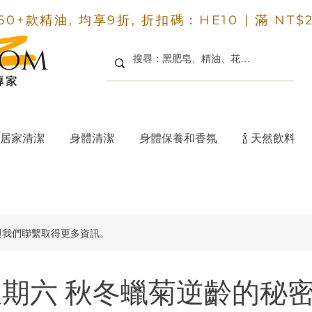
50+款精油, 均享9折, 折扣碼：HE10 |
滿 NT$
居家清潔
身體清潔
身體保養和香氛
🍾 天然飲料
與我們聯繫取得更多資訊。
6 星期六 秋冬蠟菊逆齡的秘