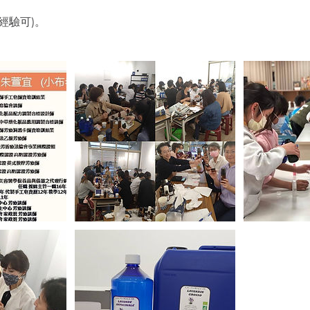
。
經驗可)。