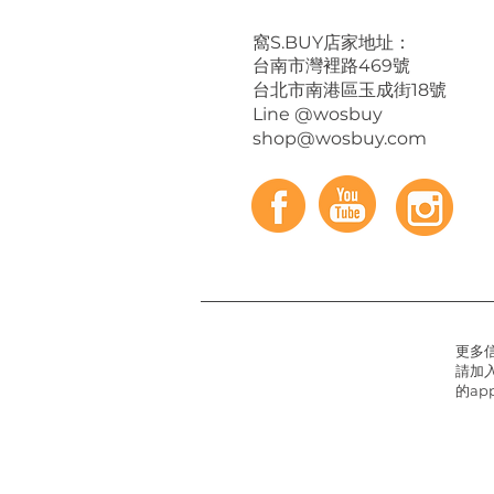
​窩S.BUY店家地址：
台南市灣裡路469號
台北市南港區玉成街18號
Line @wosbuy
shop@wosbuy.com
更多
請加入
的app