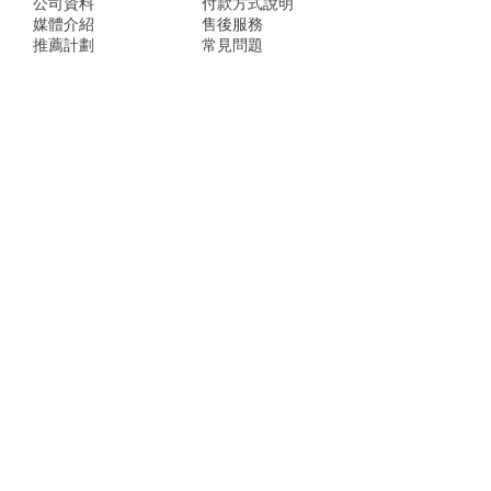
公司資料
付款方式說明
媒體介紹
售後服務
推薦計劃
常見問題
忠誠積分
隱私權保護聲明
​窩S.BUY店家地址：
台南市灣裡路469號
台北市南港區玉成街18號
Line @wosbuy
shop@wosbuy.com
註冊可以即時收到窩S.BUY即時優惠活動及
新消息。
姓名
縣市
E-mail