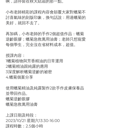
啊，請停留在秋天結霜的那一點。
小布老師精彩的課程內容會顛覆大家對蠟菊不
討喜氣味的刻版印象，換句話說：用過蠟菊的
美好，就回不去了。
再加碼，小布老師的手作2個超值作品：蠟菊
逆齡眼膠；蠟菊急救萬用油膏；老師只想寵愛
每個學生，完全沒在省材料成本，超值。
授課內容：
1蠟菊植物與芳香精油的日常運用
2蠟菊精油跟純露的應用
3深度解析蠟菊逆齡的祕密
4.蠟菊個案分享
使用蠟菊精油及純露製作2款手作皮膚保養品
並帶回作品。
蠟菊逆齡眼膠
蠟菊急救萬用油膏
上課日期及時段：
2023/10/21 星期六13:30-16:00
課程時數：2.5個小時