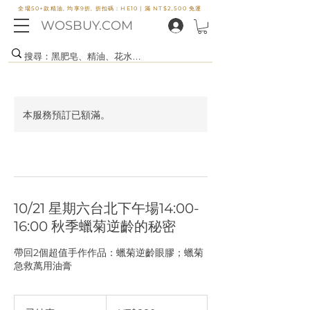
全場50+款精油, 均享9折, 折扣碼：HE10 |
滿 NT$2,500 免運
WOSBUY.COM
本服務預訂已額滿。
10/21 星期六台北下午場14:00-
16:00 秋季蠟菊逆齡的秘密
帶回2個超值手作作品：蠟菊逆齡眼膠；蠟菊
急救萬用油膏
880
新