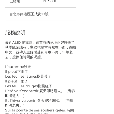
已結束
已
NT$880
台
結
币
束
台北市南港區玉成街18號
服務說明
最近ALEX在背詩，這首詩的意境正好呼應了
秋季蠟菊課程，主婦把整首詩寫在下面，翻成
中文，並帶入主婦感受到青春不再，年華老
去，想停住時間的渴望。
L’automne秋天
Il pleut下雨了
Les feuilles jaunes樹葉黃了
Il pleut下雨了
Les feuilles rouges樹葉紅了
L’été va s’endormir.夏天即將睡去。（青春
即將逝去。）
Et l'hiver va venir. 冬天即將來臨。（年華
即將老去。）
Sur la pointe de ses souliers gelés. 時間