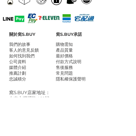
關於窩S.BUY
窩S.BUY承諾
我們的故事
​購物需知
客人的意見反饋
產品質量
如何找到我們
最好價格
公司資料
付款方式說明
媒體介紹
售後服務
推薦計劃
常見問題
忠誠積分
隱私權保護聲明
​窩S.BUY店家地址：
台南市灣裡路469號
台北市南港區玉成街18號
Line @wosbuy
shop@wosbuy.com