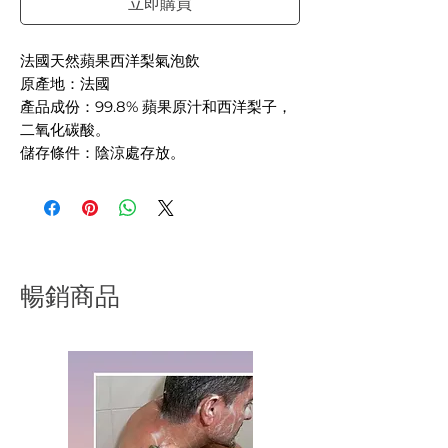
立即購買
法國天然蘋果西洋梨氣泡飲
原產地：法國
產品成份：99.8% 蘋果原汁和西洋梨子，
二氧化碳酸。
儲存條件：陰涼處存放。
瓶底出現沉澱物為自然現象，飲用前請搖
匀。
建議冷藏後飲用，風味更佳。
產品敍述
來自法國諾曼第的天然栽種蘋果及梨子，
暢銷商品
按古法生產。蘋果原汁，西洋梨原汁，不
添加糖。蘋果及梨子採摘後，破碎，壓
榨，再打入二氧化碳，就是法國天然蘋果
西洋梨氣泡飲。這個配方是Fournier家族
的隱藏版特調。
出貨時間：3–7 個工作天