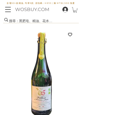
全場50+款精油, 均享9折, 折扣碼：HE10 |
滿 NT$2,500 免運
WOSBUY.COM