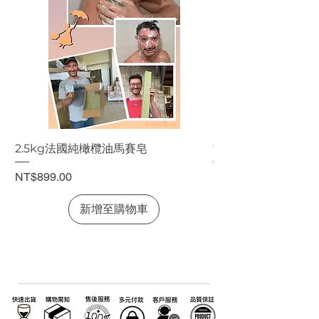
2.5kg法國純橄欖油馬賽皂
法國純橄欖油馬賽皂
價格
價格
NT$899.00
NT$199.00
新增至購物車