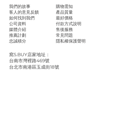
我們的故事
​購物需知
客人的意見反饋
產品質量
如何找到我們
最好價格
公司資料
付款方式說明
媒體介紹
售後服務
推薦計劃
常見問題
忠誠積分
隱私權保護聲明
​窩S.BUY店家地址：
台南市灣裡路469號
台北市南港區玉成街18號
Line @wosbuy
shop@wosbuy.com
註冊可以即時收到窩S.BUY即時優惠活動及
新消息。
姓名
縣市