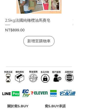
出貨時間：3–7 個工作天
2.5kg法國純橄欖油馬賽皂
法國純橄欖油馬賽皂
價格
價格
NT$899.00
NT$199.00
新增至購物車
關於窩S.BUY
窩S.BUY承諾