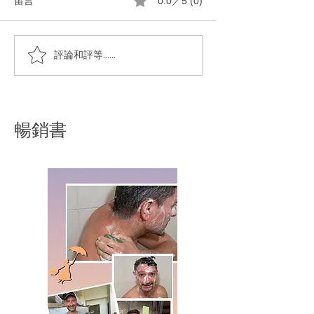
留言
0.0／5 (0)
一顆純橄㰖油馬賽皂洗淨
走過大巴黎的繁華
評論和評等......
全身的粘踢踢
人念念不忘的是那
淨的馬賽皂液
暢銷書