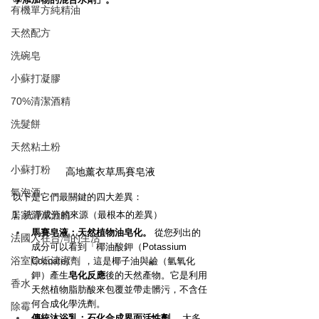
有機單方純精油
天然配方
洗碗皂
小蘇打凝膠
70%清潔酒精
洗髮餅
天然粘土粉
小蘇打粉
高地薰衣草馬賽皂液
氣泡酒
以下是它們最關鍵的四大差異：
1. 洗淨成分的來源（最根本的差異）
居家清潔酒精
馬賽皂液：天然植物油皂化。
 從您列出的
法國人在台灣的生活
成分可以看到「椰油酸鉀（Potassium 
浴室除垢清潔劑
Cocoate）」，這是椰子油與鹼（氫氧化
鉀）產生
皂化反應
後的天然產物。它是利用
香水
天然植物脂肪酸來包覆並帶走髒污，不含任
何合成化學洗劑。
除霉
傳統沐浴乳：石化合成界面活性劑。
 大多