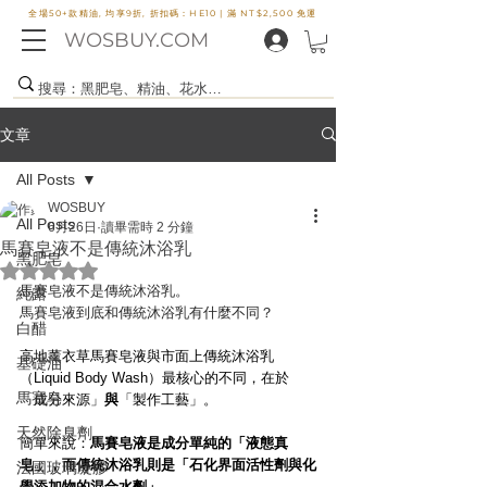
全場50+款精油, 均享9折, 折扣碼：HE10 |
滿 NT$2,500 免運
WOSBUY.COM
文章
All Posts
WOSBUY
All Posts
6月26日
讀畢需時 2 分鐘
馬賽皂液不是傳統沐浴乳
黑肥皂
評等為 NaN（最高為 5 顆星）。
馬賽皂液不是傳統沐浴乳。
純露
馬賽皂液到底和傳統沐浴乳有什麼不同？
白醋
高地薰衣草馬賽皂液與市面上傳統沐浴乳
基礎油
（Liquid Body Wash）最核心的不同，在於
馬賽皂
「成分來源」
與
「製作工藝」。
天然除臭劑
簡單來說：
馬賽皂液是成分單純的「液態真
皂」，而傳統沐浴乳則是「石化界面活性劑與化
法國玻璃凝膠
學添加物的混合水劑」。