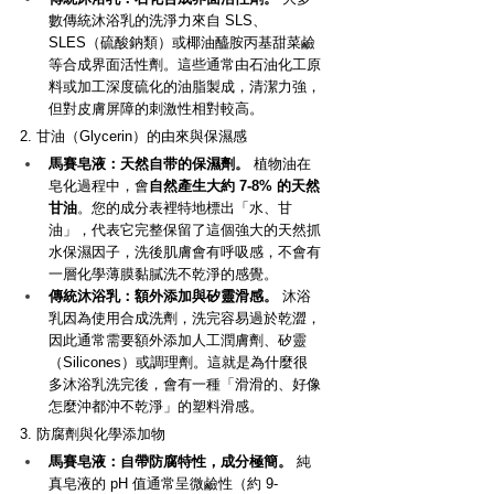
數傳統沐浴乳的洗淨力來自 SLS、
SLES（硫酸鈉類）或椰油醯胺丙基甜菜鹼
等合成界面活性劑。這些通常由石油化工原
料或加工深度硫化的油脂製成，清潔力強，
但對皮膚屏障的刺激性相對較高。
2. 甘油（Glycerin）的由來與保濕感
馬賽皂液：天然自带的保濕劑。
 植物油在
皂化過程中，會
自然產生大約 7-8% 的天然
甘油
。您的成分表裡特地標出「水、甘
油」，代表它完整保留了這個強大的天然抓
水保濕因子，洗後肌膚會有呼吸感，不會有
一層化學薄膜黏膩洗不乾淨的感覺。
傳統沐浴乳：額外添加與矽靈滑感。
 沐浴
乳因為使用合成洗劑，洗完容易過於乾澀，
因此通常需要額外添加人工潤膚劑、矽靈
（Silicones）或調理劑。這就是為什麼很
多沐浴乳洗完後，會有一種「滑滑的、好像
怎麼沖都沖不乾淨」的塑料滑感。
3. 防腐劑與化學添加物
馬賽皂液：自帶防腐特性，成分極簡。
 純
真皂液的 pH 值通常呈微鹼性（約 9-