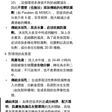
10），這個環境本身就不利於細菌滋生，
因此
不需要（也無法）添加傳統的化學防腐
劑
（如 Paraben 或 MI/MCI）。您提供的成
分表只有 6 樣，非常精簡，能大幅減少皮
膚過敏的機會。
傳統沐浴乳：高含水量，必須依賴防腐
劑。
 沐浴乳大多呈中性或弱酸性，加上含
水量高，是細菌的溫床。為了延長保質期，
必須添加多種化學防腐劑、抗菌劑以及抗氧
化劑，成分表往往動輒 20-30 幾種。
4. 對環境的友善度
馬賽皂液：
 排入水中後，在 24-48 小時內
就能被微生物
完全生物分解
，轉化為水和二
氧化碳，不污染海洋，也不會累積在生物鏈
中。
傳統沐浴乳：
 合成界面活性劑和防腐劑進
入水體後，分解速度慢，容易對水生生態
（如魚類和珊瑚）造成長期的化學毒性負
擔。
總結來說：
 如果您追求的是
成分純淨、配方透
明、肌膚無負擔且友善環境
的洗沐體驗，高地
薰衣草馬賽皂液這種由天然油脂做成的「真皂