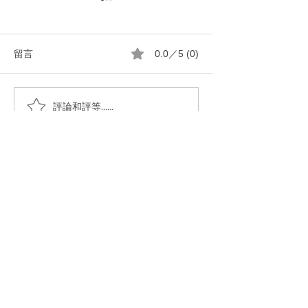
留言
0.0／5 (0)
一顆純橄㰖油馬賽皂洗淨
她從不愛運動到現
評論和評等......
全身的粘踢踢
晨泳的蛻變日記
暢銷書