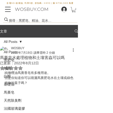
全場50+款精油, 均享9折, 折扣碼：HE10 |
滿 NT$2,500 免運
WOSBUY.COM
文章
All Posts
WOSBUY
All Posts
2022年7月19日
讀畢需時 2 分鐘
馬賽皂水處理植物和土壤害蟲可以嗎
黑肥皂
已更新：
2022年8月12日
評等為 NaN（最高為 5 顆星）。
純露
純橄欖油馬賽香皂有多種用途。
白醋
但是你知道你可以噴灑馬賽肥皂水在土壤或綠色
植物的葉子嗎？
基礎油
馬賽皂
天然除臭劑
法國玻璃凝膠