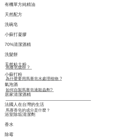
有機單方純精油
天然配方
洗碗皂
小蘇打凝膠
70%清潔酒精
洗髮餅
天然粘土粉
馬賽皂成份 ?  
小蘇打粉
為什麼要用馬賽皂水處理植物 ?
氣泡酒
如何自製馬賽皂液殺蟲劑? 
居家清潔酒精
法國人在台灣的生活
馬賽香皂的成分是什麼？
浴室除垢清潔劑
香水
除霉