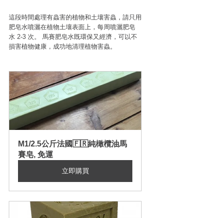
這段時間處理有蟲害的植物和土壤害蟲，請只用
肥皂水噴灑在植物土壤表面上，每周噴灑肥皂
水 2-3 次。 馬賽肥皂水既環保又經濟，可以不
損害植物健康，成功地清理植物害蟲。
M1/2.5公斤法國🇫🇷純橄欖油馬
賽皂, 免運
立即購買