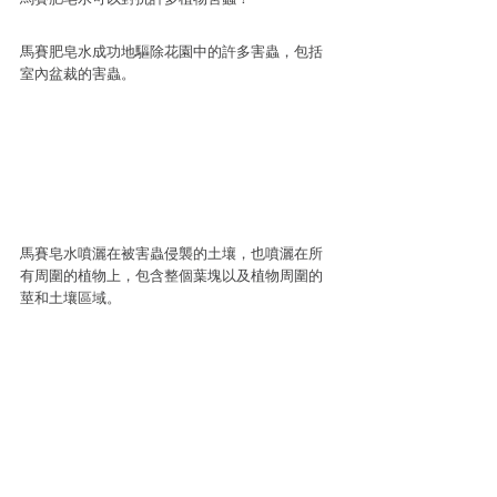
馬賽肥皂水成功地驅除花園中的許多害蟲，包括
室內盆裁的害蟲。
馬賽皂水噴灑在被害蟲侵襲的土壤，也噴灑在所
有周圍的植物上，包含整個葉塊以及植物周圍的
莖和土壤區域。