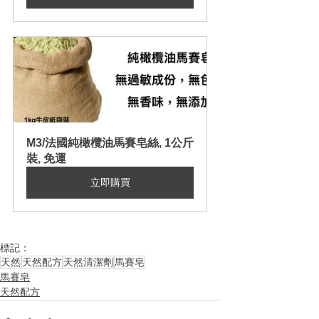
M3/法國純橄欖油馬賽皂絲, 1公斤
裝, 免運
立即購買
標記：
天然
天然配方
天然清潔劑
馬賽皂
馬賽皂
天然配方