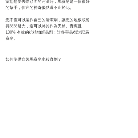
當您想要去除頑固的污漬時，馬賽皂是一個很好
的幫手，但它的神奇優點還不止於此。
您不僅可以製作自己的清潔劑，讓您的地板或餐
具閃閃發光，還可以將其作為天然、實惠且 
100% 有效的抗植物蚜蟲劑！許多害蟲都討厭馬
賽皂。
如何準備自製馬賽皂水殺蟲劑？