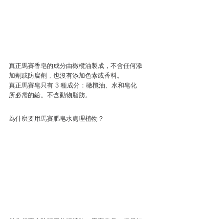
真正馬賽香皂的成分由橄欖油製成，不含任何添
加劑或防腐劑，也沒有添加色素或香料。
真正馬賽皂只有 3 種成分：橄欖油、水和皂化
所必需的鹼。不含動物脂肪。
為什麼要用馬賽肥皂水處理植物？