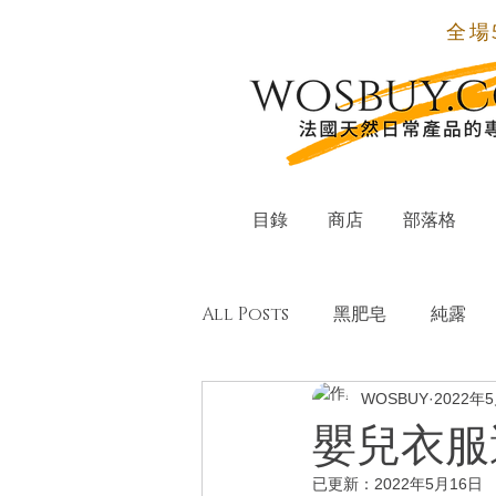
全場
目錄
商店
部落格
All Posts
黑肥皂
純露
WOSBUY
2022年
有機單方純精油
天然配方
嬰兒衣服
已更新：
2022年5月16日
小蘇打粉
氣泡酒
居家