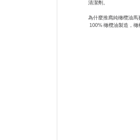
清潔劑。
為什麼推廌純橄欖油馬
 100% 橄欖油製造