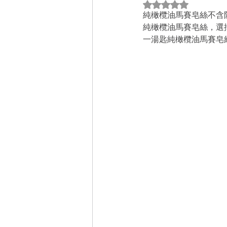
評等為 NaN（最高
純橄欖油馬賽皂絲不含
純橄欖油馬賽皂絲，選
一湯匙純橄欖油馬賽皂