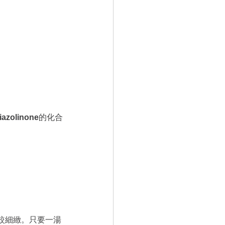
iazolinone
的化合
較細緻。只要一湯