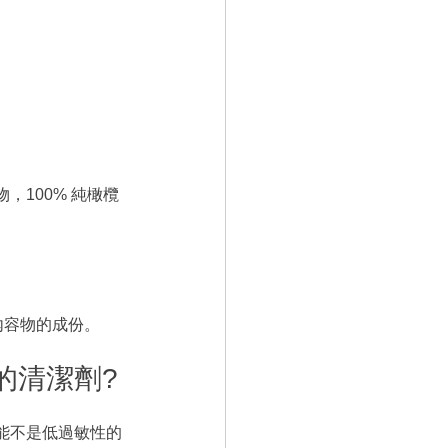
物，100% 純橄欖
內容物的成份。
的清潔劑?
能不是低過敏性的