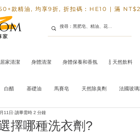
50+款精油, 均享9折, 折扣碼：HE10 |
滿 NT$
居家清潔
身體清潔
身體保養和香氛
🍾 天然飲料
白醋
基礎油
馬賽皂
天然除臭劑
法國玻璃
5月11日
讀畢需時 2 分鐘
洗碗皂
小蘇打凝膠
70%清潔酒精
洗髮餅
選擇哪種洗衣劑?
清潔酒精
法國人在台灣的生活
浴室除垢清潔劑