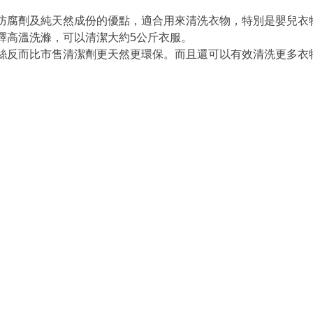
為 5 顆星）。
防腐劑及純天然成份的優點，適合用來清洗衣物，特別是嬰兒衣
擇高溫洗滌，可以清潔大約5公斤衣服。
絲反而比市售清潔劑更天然更環保。而且還可以有效清洗更多衣