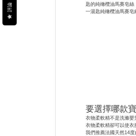
匙的純橄欖油馬賽皂絲
評論
一湯匙純橄欖油馬賽皂
要選擇哪款寶
衣物柔軟精不是洗滌嬰
衣物柔軟精卻可以使衣
我們推薦法國天然14