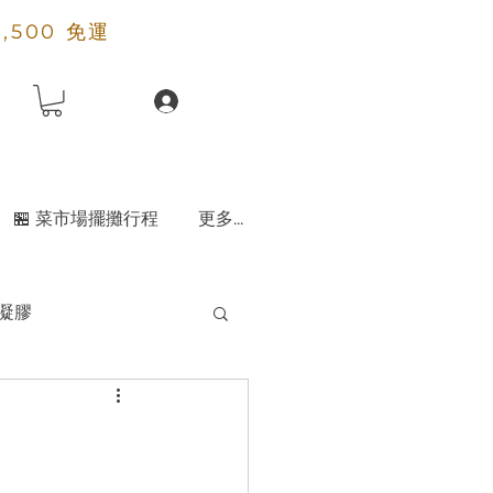
2,500 免運
🏪 菜市場擺攤行程
更多...
凝膠
天然粘土粉
香水
除霉