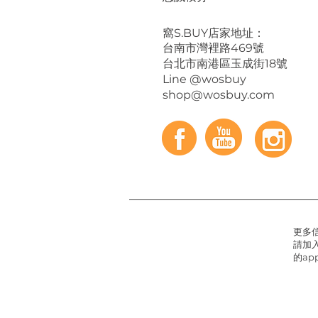
​窩S.BUY店家地址：
台南市灣裡路469號
台北市南港區玉成街18號
Line @wosbuy
shop@wosbuy.com
更多
請加入
的app