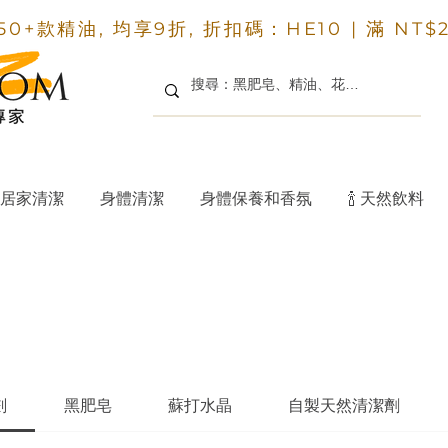
50+款精油, 均享9折, 折扣碼：HE10 |
滿 NT$
居家清潔
身體清潔
身體保養和香氛
🍾 天然飲料
劃
黑肥皂
蘇打水晶
自製天然清潔劑