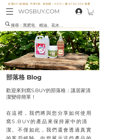
全場50+款精油, 均享9折, 折扣碼：HE10 |
滿 NT$2,500 免運
WOSBUY.COM
部落格 Blog
歡迎來到窩S.BUY的部落格：讓居家清
潔變得簡單！
在這裡，我們將與您分享如何使用
窩S.BUY的產品來保持家中的清
潔。不僅如此，我們還會透過真實
的客戶經驗，向您展示這些產品的