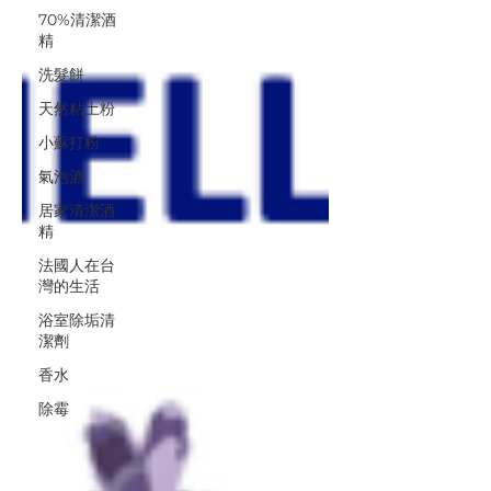
70%清潔酒
精
洗髮餅
天然粘土粉
小蘇打粉
氣泡酒
居家清潔酒
精
法國人在台
灣的生活
浴室除垢清
潔劑
香水
除霉