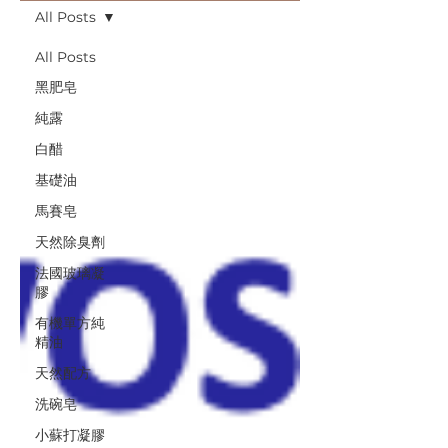
All Posts
All Posts
黑肥皂
純露
白醋
基礎油
馬賽皂
天然除臭劑
法國玻璃凝
膠
有機單方純
精油
天然配方
洗碗皂
小蘇打凝膠