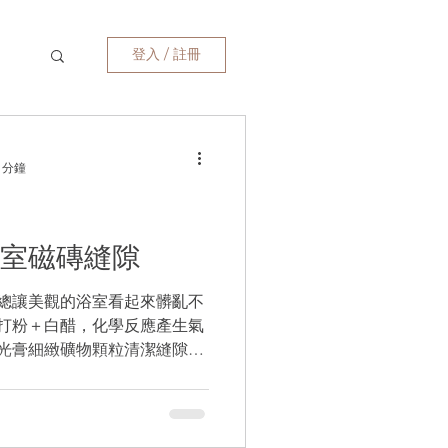
登入 / 註冊
膠
 分鐘
室磁磚縫隙
除霉
總讓美觀的浴室看起來髒亂不
蘇打粉＋白醋，化學反應產生氣
拋光膏細緻礦物顆粒清潔縫隙，
小幫手，有效去除霉菌。