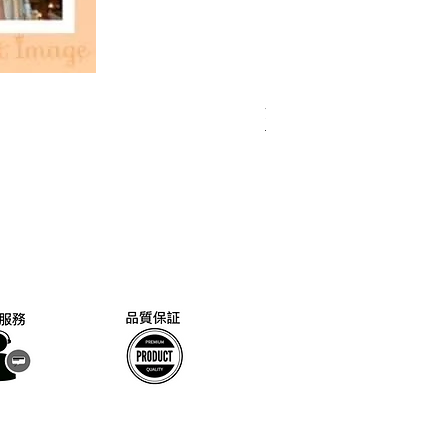
法國純橄欖油馬賽皂
價格
NT$199.00