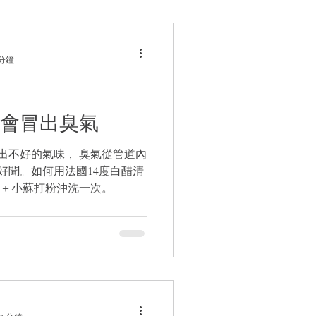
 分鐘
會冒出臭氣
出不好的氣味， 臭氣從管道內
好聞。如何用法國14度白醋清
水＋小蘇打粉沖洗一次。