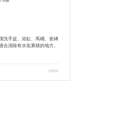
3 分鐘
潔洗手盆、浴缸、馬桶、瓷磚
適合清除有水垢累積的地方。