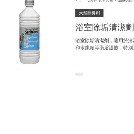
2024年10月17日
讀畢需時 
天然除臭劑
浴室除垢清潔劑
浴室除垢清潔劑，適用於清
和水龍頭等衛浴設施，特別