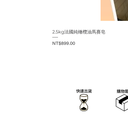
2.5kg法國純橄欖油馬賽皂
價格
NT$899.00