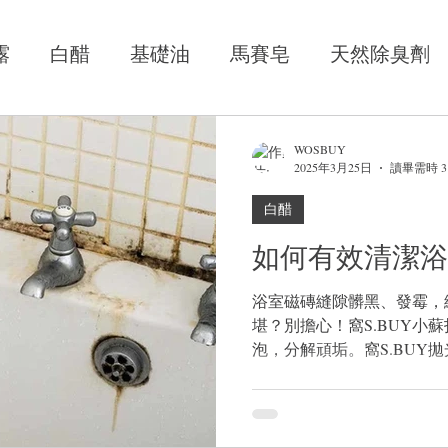
露
白醋
基礎油
馬賽皂
天然除臭劑
單方純精油
天然配方
洗碗皂
小蘇打凝
WOSBUY
2025年3月25日
讀畢需時 3
白醋
餅
天然粘土粉
小蘇打粉
氣泡酒
如何有效清潔浴
人在台灣的生活
浴室除垢清潔劑
香水
浴室磁磚縫隙髒黑、發霉，
堪？別擔心！窩S.BUY小
泡，分解頑垢。窩S.BUY
不傷表面。窩S.BUY除霉