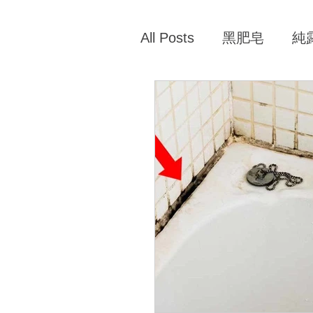
All Posts
黑肥皂
純
法國玻璃凝膠
有機
70%清潔酒精
洗髮
居家清潔酒精
法國