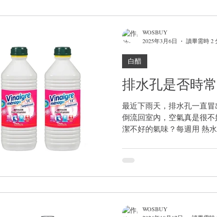
WOSBUY
2025年3月6日
讀畢需時 2
白醋
排水孔是否時常
最近下雨天，排水孔一直冒
倒流回室內，空氣真是很不
潔不好的氣味？每週用 熱
WOSBUY