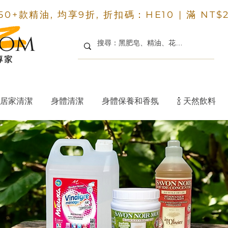
50+款精油, 均享9折, 折扣碼：HE10 |
滿 NT$
居家清潔
身體清潔
身體保養和香氛
🍾 天然飲料