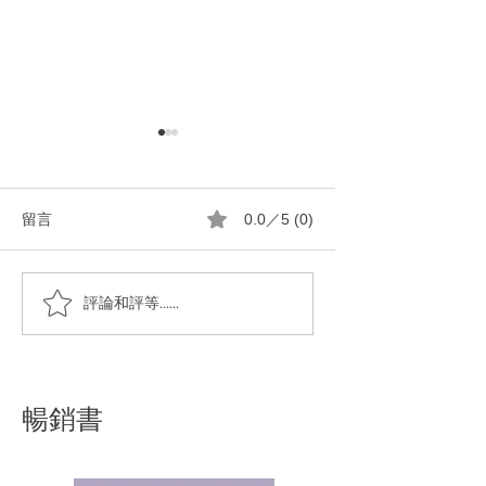
留言
0.0／5 (0)
如何混搭應用小蘇打粉和
為什麼使用天然馬
評論和評等......
純橄欖油馬賽皂絲有效做
當做洗衣粉？市售
家事？
粉不好嗎？
暢銷書