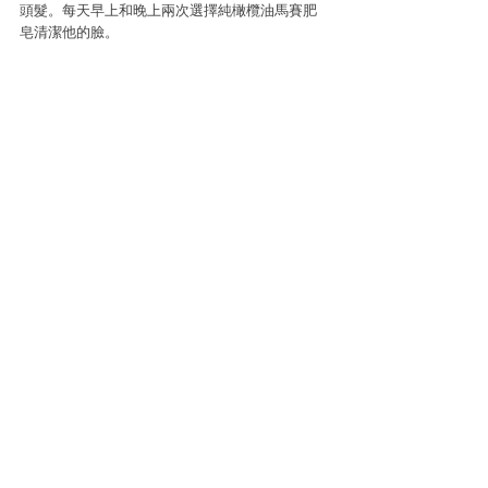
頭髮。每天早上和晚上兩次選擇純橄欖油馬賽肥
皂清潔他的臉。