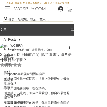
全場50+款精油, 均享9折, 折扣碼：HE10 |
滿 NT$2,500 免運
WOSBUY.COM
文章
All Posts
WOSBUY
All Posts
2022年5月20日
讀畢需時 2 分鐘
Stéphane晚上睡前時間, 除了看書，還會做
黑肥皂
什麼日常保養？
評等為 NaN（最高為 5 顆星）。
純露
白醋
Stéphane喜歡花時間照顧自己。
他常會問小孩一個問題：世界上誰最愛你？最會
基礎油
照顧你？
馬賽皂
小孩一開始會回答：爸爸媽媽。
他會說：不是喲，你自己最愛你，你自己最會照
天然除臭劑
顧自己。
法國玻璃凝膠
他想要跟小孩表達的就是：你自己最懂你自己的