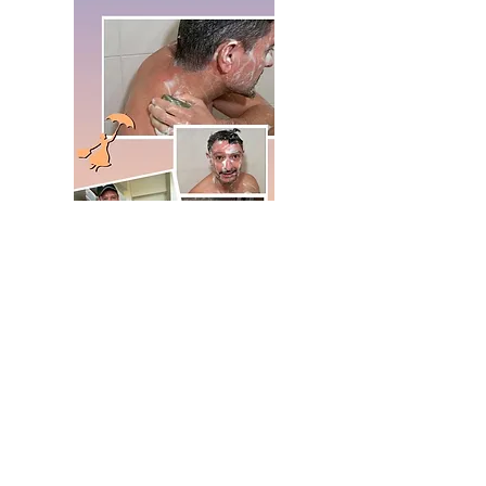
2.5kg法國純橄欖油馬賽皂
法國純橄欖油馬賽皂
價格
價格
NT$899.00
NT$199.00
新增至購物車