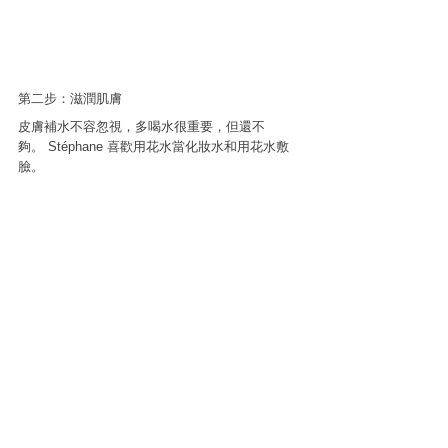
第二步：滋潤肌膚
皮膚補水不容忽視，多喝水很重要，但還不
夠。 Stéphane 喜歡用花水當化妝水和用花水敷
臉。