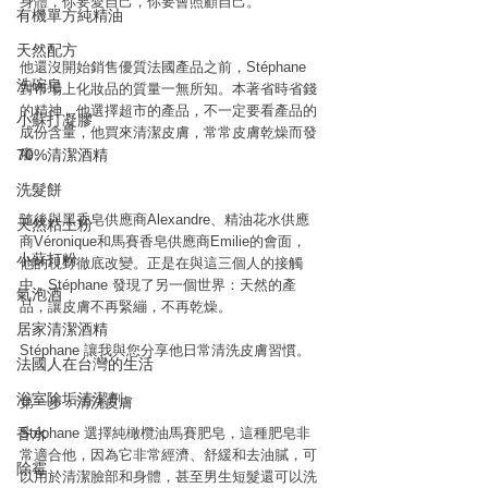
身體，你要愛自己，你要會照顧自己。
有機單方純精油
天然配方
他還沒開始銷售優質法國產品之前，Stéphane 
洗碗皂
對市場上化妝品的質量一無所知。本著省時省錢
的精神，他選擇超市的產品，不一定要看產品的
小蘇打凝膠
成份含量，他買來清潔皮膚，常常皮膚乾燥而發
70%清潔酒精
癢。
洗髮餅
隨後與黑香皂供應商Alexandre、精油花水供應
天然粘土粉
商Véronique和馬賽香皂供應商Emilie的會面，
小蘇打粉
他的視野徹底改變。正是在與這三個人的接觸
中，Stéphane 發現了另一個世界：天然的產
氣泡酒
品，讓皮膚不再緊繃，不再乾燥。
居家清潔酒精
Stéphane 讓我與您分享他日常清洗皮膚習慣。
法國人在台灣的生活
浴室除垢清潔劑
第一步：清洗皮膚
香水
Stéphane 選擇純橄欖油馬賽肥皂，這種肥皂非
常適合他，因為它非常經濟、舒緩和去油膩，可
除霉
以用於清潔臉部和身體，甚至男生短髮還可以洗