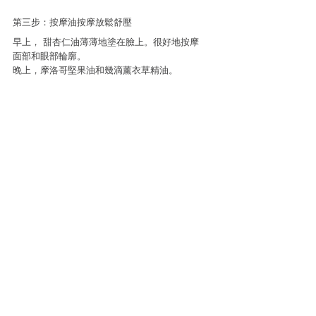
第三步：按摩油按摩放鬆舒壓
早上， 甜杏仁油薄薄地塗在臉上。很好地按摩
面部和眼部輪廓。
晚上，摩洛哥堅果油和幾滴薰衣草精油。