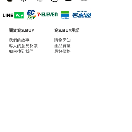
關於窩S.BUY
窩S.BUY承諾
我們的故事
​購物需知
客人的意見反饋
產品質量
如何找到我們
最好價格
公司資料
付款方式說明
媒體介紹
售後服務
推薦計劃
常見問題
忠誠積分
隱私權保護聲明
​窩S.BUY店家地址：
台南市灣裡路469號
台北市南港區玉成街18號
Line @wosbuy
shop@wosbuy.com