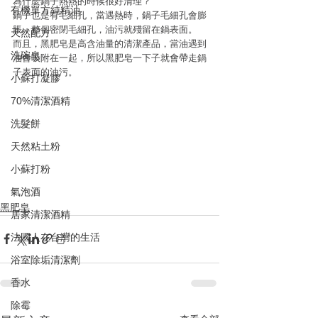
為什麼鍋子熱熱的時候很好清理？
有機單方純精油
鍋子也是有毛細孔，當遇熱時，鍋子毛細孔會膨
脹，整個密閉毛細孔，油污就殘留在鍋表面。
天然配方
而且，黑肥皂是高含油量的清潔產品，當油遇到
洗碗皂
油會吸附在一起，所以黑肥皂一下子就會帶走鍋
子表面的油污。
小蘇打凝膠
70%清潔酒精
洗髮餅
天然粘土粉
小蘇打粉
氣泡酒
黑肥皂
居家清潔酒精
法國人在台灣的生活
浴室除垢清潔劑
香水
除霉