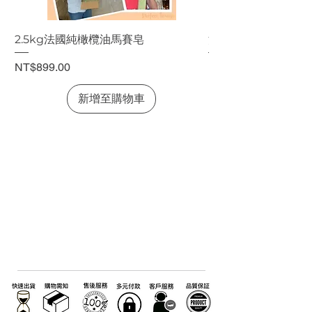
2.5kg法國純橄欖油馬賽皂
法國純橄欖油馬賽皂
價格
價格
NT$899.00
NT$199.00
新增至購物車