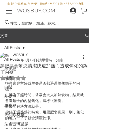
全場50+款精油, 均享9折, 折扣碼：HE10 |
滿 NT$2,500 免運
WOSBUY.COM
文章
All Posts
WOSBUY
All Posts
2021年1月19日
讀畢需時 1 分鐘
黑肥皂膏幫您清潔快速加熱而造成焦化的鍋
黑肥皂
子內壁
評等為 NaN（最高為 5 顆星）。
純露
很多家庭主婦或主夫是否都遇過燒焦鍋子的困
白醋
擾？
主婦為了趕時間，常常會大火加熱食物，結果就
基礎油
會造鍋子的內壁焦化，這樣很難洗。
馬賽皂
通常的解決方法就是：
趁鍋子還熱熱的時候，用黑肥皂膏刷一刷，焦化
天然除臭劑
的地方一下子就會清潔乾淨。
法國玻璃凝膠