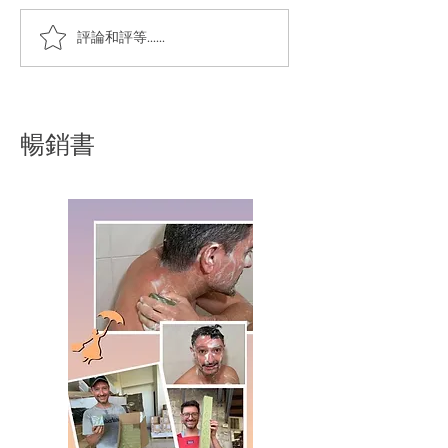
橄㰖黑肥皂液清洗煎魚後
橄欖黑肥皂會不會
評論和評等......
的焦黒鍋子
黑
暢銷書