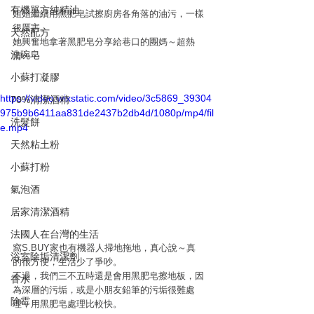
有機單方純精油
姐姐繼續用黑肥皂試擦廚房各角落的油污，一樣
很厲害。
天然配方
她興奮地拿著黑肥皂分享給巷口的團媽～超熱
洗碗皂
情⋯⋯
小蘇打凝膠
https://video.wixstatic.com/video/3c5869_39304
70%清潔酒精
975b9b6411aa831de2437b2db4d/1080p/mp4/fil
洗髮餅
e.mp4
天然粘土粉
小蘇打粉
氣泡酒
居家清潔酒精
法國人在台灣的生活
窩S.BUY家也有機器人掃地拖地，真心說～真
浴室除垢清潔劑
的很方便，生活少了爭吵。
不過，我們三不五時還是會用黑肥皂擦地板，因
香水
為深層的污垢，或是小朋友鉛筆的污垢很難處
除霉
理，用黑肥皂處理比較快。