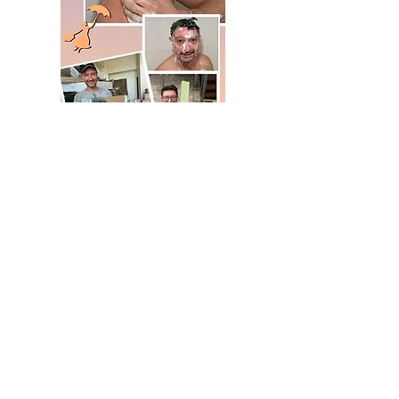
2.5kg法國純橄欖油馬賽皂
法國純橄欖油馬賽皂
價格
價格
NT$899.00
NT$199.00
新增至購物車