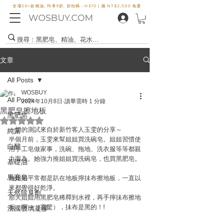
全場50+款精油, 均享9折, 折扣碼：HE10 |
滿 NT$2,500 免運
WOSBUY.COM
文章
All Posts
WOSBUY
All Posts
2024年10月8日
讀畢需時 1 分鐘
黑肥皂擦地板
黑肥皂
評等為 NaN（最高為 5 顆星）。
一切的測試來自於新竹客人玉雯的分享～
純露
半個月前，玉雯來幫姐姐買洗碗皂。姐姐習慣使
白醋
用手工皂做家事，洗碗、拖地、洗衣服等等都親
力而為。她強力推姐姐買洗碗皂，也買黑肥皂。
基礎油
馬賽皂
她姐姐平常都是趴在地板擰抺布擦地板，一直以
來都覺得好乾淨。
天然除臭劑
那天姐姐用黑肥皂稀釋到水裡，再手擰抺布擦地
板，啊～（震驚），抺布是黑的！!
法國玻璃凝膠