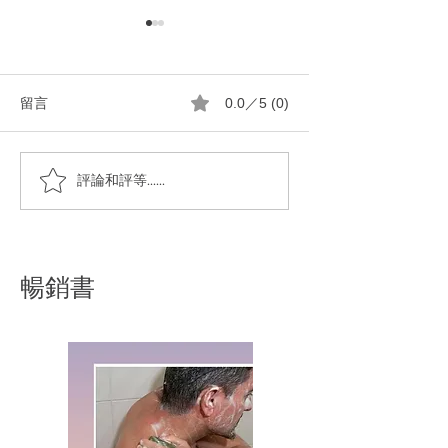
留言
0.0／5 (0)
一顆純橄㰖油馬賽皂洗淨
真實回饋｜馬賽皂
評論和評等......
全身的粘踢踢
越好用！
暢銷書