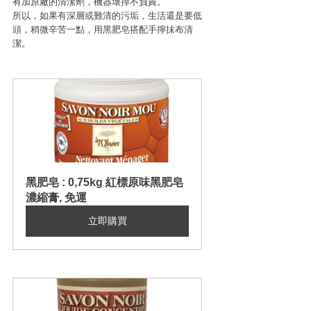
有加原廠的清潔劑，機器壞掉不負責。
所以，如果有深層或難清的污垢，生活還是要低
頭，稍微辛苦一點，用黑肥皂搭配手擰抺布清
潔。
黑肥皂 : 0,75kg 紅標原味黑肥皂
濃縮膏, 免運
立即購買