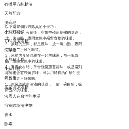
有機單方純精油
天然配方
洗碗皂
以下是幾個快速除臭的小技巧：
小蘇打凝膠
1，吃烤肉、火鍋後，空氣中殘留食物的味道，
放一碗白醋，吸附空氣中殘留食物的味道。
70%清潔酒精
2，抽煙的空間，都是煙味，放一碗白醋，吸附
空氣中二手煙的味道。
洗髮餅
3，冰箱內食物混雜在一起的味道，放一碗白
天然粘土粉
醋，吸除空氣中的味道。
4，準備食材時，手會殘留蔥薑蒜味，或是碰到
小蘇打粉
海鮮也會有殘留腥味，可以用稀釋的白醋沖洗，
氣泡酒
可以帶走不好氣味。
5，新裝修或新油漆的味道，，放一碗白醋，吸
居家清潔酒精
附難聞的味道。
法國人在台灣的生活
浴室除垢清潔劑
香水
除霉