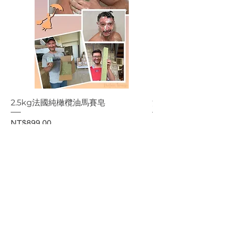
2.5kg法國純橄欖油馬賽皂
法國純橄欖油馬賽皂
價格
價格
NT$899.00
NT$199.00
新增至購物車