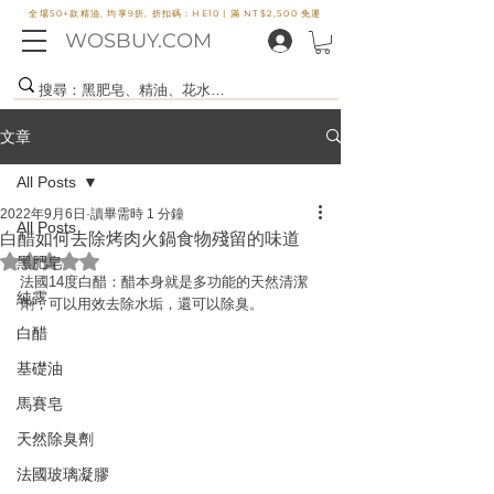
全場50+款精油, 均享9折, 折扣碼：HE10 |
滿 NT$2,500 免運
WOSBUY.COM
文章
All Posts
2022年9月6日
讀畢需時 1 分鐘
All Posts
白醋如何去除烤肉火鍋食物殘留的味道
評等為 NaN（最高為 5 顆星）。
黑肥皂
法國14度白醋：醋本身就是多功能的天然清潔
純露
劑，可以用效去除水垢，還可以除臭。
白醋
基礎油
馬賽皂
天然除臭劑
法國玻璃凝膠