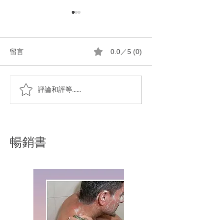
留言
0.0／5 (0)
一顆純橄㰖油馬賽皂洗淨
真實回饋｜馬賽皂
評論和評等......
全身的粘踢踢
越好用！
暢銷書