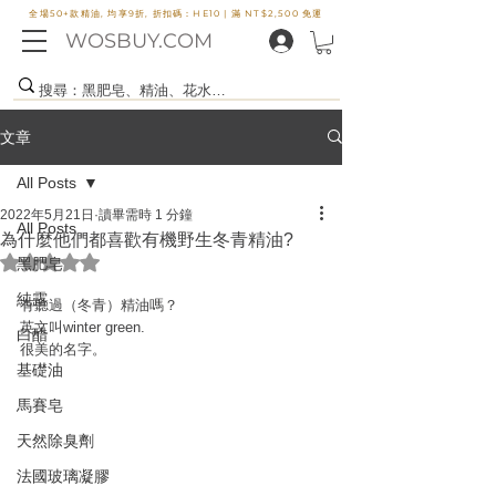
全場50+款精油, 均享9折, 折扣碼：HE10 |
滿 NT$2,500 免運
WOSBUY.COM
文章
All Posts
2022年5月21日
讀畢需時 1 分鐘
All Posts
為什麼他們都喜歡有機野生冬青精油?
評等為 NaN（最高為 5 顆星）。
黑肥皂
純露
有聽過（冬青）精油嗎？
英文叫winter green.
白醋
很美的名字。
基礎油
馬賽皂
天然除臭劑
法國玻璃凝膠