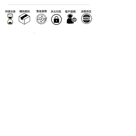
關於窩S.BUY
窩S.BUY承諾
我們的故事
​購物需知
客人的意見反饋
產品質量
如何找到我們
最好價格
公司資料
付款方式說明
媒體介紹
售後服務
推薦計劃
常見問題
忠誠積分
隱私權保護聲明
​窩S.BUY店家地址：
台南市灣裡路469號
台北市南港區玉成街18號
Line @wosbuy