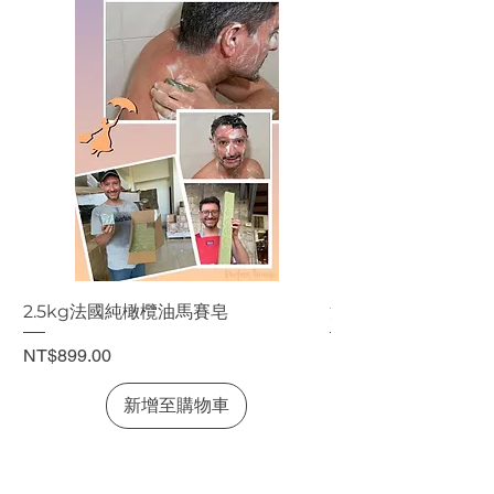
2.5kg法國純橄欖油馬賽皂
法國純橄欖油馬賽皂
價格
價格
NT$899.00
NT$199.00
新增至購物車