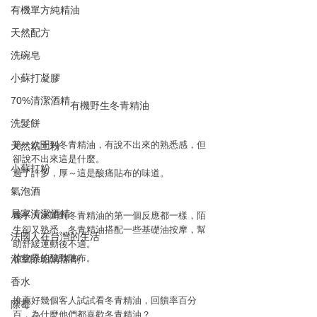
有機單方純精油
天然配方
洗碗皂
小蘇打凝膠
70%清潔酒精
有機野生冬青精油
洗髮餅
第一次聞到冬青精油，有說不出來的熟悉感，但
天然粘土粉
卻說不出來這是什麼。
小蘇打粉
過了許多，厚～這是酸痛貼布的味道。
氣泡酒
居家清潔酒精
幾乎大家聞到冬青精油的第一個反應都一樣，陌
生卻又熟悉。冬青精油搭配一些基礎油按摩，幫
法國人在台灣的生活
助舒緩運動後不適。
植物界的酸動貼布。
浴室除垢清潔劑
香水
推薦好幾個客人試試看冬青精油，回饋率百分
除霉
百，為什麼他們都喜歡冬青精油？