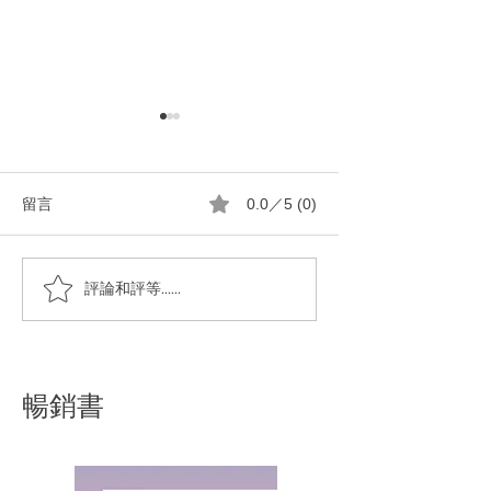
留言
0.0／5 (0)
一顆純橄㰖油馬賽皂洗淨
真實回饋｜馬賽皂
評論和評等......
全身的粘踢踢
越好用！
暢銷書