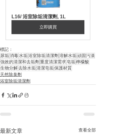
L16/ 浴室除垢清潔劑, 1L
立即購買
標記：
尿垢
消毒
水垢
浴室除垢清潔劑
溶解水垢
頑固污漬
強效的清潔和去垢劑
重度清潔需求
皂垢
檸檬酸
生物分解
去除水垢
清潔皂垢
保護材質
天然除臭劑
浴室除垢清潔劑
查看全部
最新文章