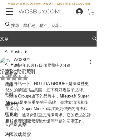
全場50+款精油, 均享9折, 折扣碼：HE10 |
滿 NT$2,500 免運
WOSBUY.COM
文章
All Posts
WOSBUY
All Posts
2024年10月17日
讀畢需時 3 分鐘
浴室除垢清潔劑
黑肥皂
評等為 NaN（最高為 5 顆星）。
先題外話一下，NOTILIA GROUPE是法國歷史
純露
悠久的清潔用品集團，底下有好幾個子品牌。
白醋
Notilia Groupe旗下的品牌中，
Mieuxa
和
Super 
Mieuxa
是兩個重要的子品牌，專注於清潔和衛
基礎油
生產品。Super Mieuxa專注於更強效的清潔和
馬賽皂
去垢劑，通常針對重度清潔需求。它的產品設計
用於處理頑固污漬和水垢等問題的清潔工作。
天然除臭劑
法國玻璃凝膠