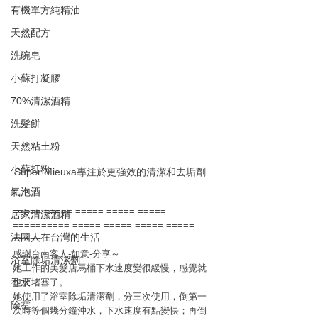
有機單方純精油
天然配方
洗碗皂
小蘇打凝膠
70%清潔酒精
洗髮餅
天然粘土粉
小蘇打粉
Super Mieuxa專注於更強效的清潔和去垢劑
氣泡酒
===== ===== ===== ===== ===== 
居家清潔酒精
========== ===== ===== ===== ===== 
法國人在台灣的生活
=====
感謝台南客人-如意-分享～
浴室除垢清潔劑
她工作的美髮店馬桶下水速度變很緩慢，感覺就
也要堵塞了。
香水
她使用了浴室除垢清潔劑，分三次使用，倒第一
除霉
次時等個幾分鐘沖水，下水速度有點變快；再倒