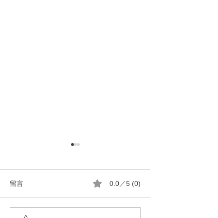
留言
0.0／5 (0)