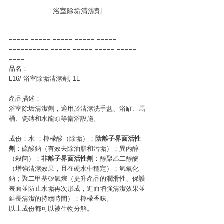
浴室除垢清潔劑
===== ===== ===== ===== ===== 
========== ===== ===== ===== ===== 
====
品名：
L16/ 浴室除垢清潔劑, 1L
產品描述：
浴室除垢清潔劑，適用於清潔洗手盆、浴缸、馬
桶、瓷磚和水龍頭等衛浴設施。
成份：水 ；檸檬酸（除垢）；
陰離子界面活性
劑
：硫酸鈉（有效去除油脂和污垢）；異丙醇
（殺菌）；
非離子界面活性劑
：醇聚乙二醇醚
（增強清潔效果，且在硬水中穩定）；氫氧化
鈉；聚二甲基矽氧烷（提升產品的潤滑性、保護
表面並防止水垢再次形成，進而增強清潔效果並
延長清潔的持續時間）；檸檬香味。
以上成份都可以被生物分解。