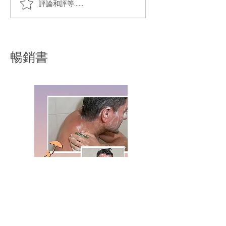
如何有效清潔浴室磁磚縫
排水孔是否時常會
評論和評等......
隙
氣
暢銷書