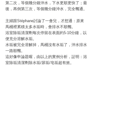
第二次，等個幾分鐘沖水，下水更順更快了；最
後，再倒第三次，等個幾分鐘沖水，完全𣈱通。
主婦跟Stéphane討論了一會兒，才想通：原來
馬桶裡累積太多水垢時，會排水不順𣈱。
浴室除垢清潔劑每次停留在表面約5-10分鐘，以
便充分溶解水垢。
水垢被完全溶解掉，馬桶沒有水垢了，沖水排水
一路順𣈱。
這好像申論題喔，由以上的實例分析，証明：浴
室除垢清潔劑除水垢/尿垢/皂垢超有效。