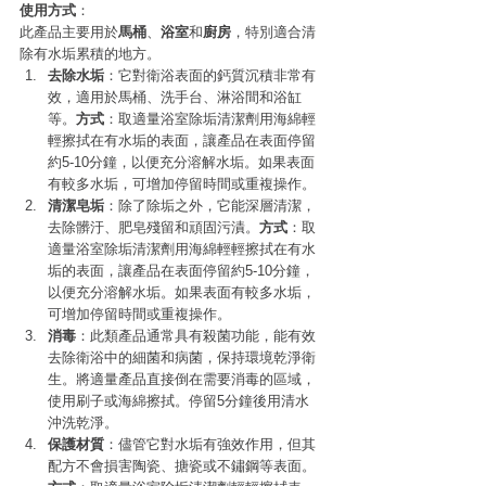
使用方式
：
此產品主要用於
馬桶
、
浴室
和
廚房
，特別適合清
除有水垢累積的地方。
去除水垢
：它對衛浴表面的鈣質沉積非常有
效，適用於馬桶、洗手台、淋浴間和浴缸
等。
方式
：取適量浴室除垢清潔劑用海綿輕
輕擦拭在有水垢的表面，讓產品在表面停留
約5-10分鐘，以便充分溶解水垢。如果表面
有較多水垢，可增加停留時間或重複操作。
清潔皂垢
：除了除垢之外，它能深層清潔，
去除髒汙、肥皂殘留和頑固污漬。
方式
：取
適量浴室除垢清潔劑用海綿輕輕擦拭在有水
垢的表面，讓產品在表面停留約5-10分鐘，
以便充分溶解水垢。如果表面有較多水垢，
可增加停留時間或重複操作。
消毒
：此類產品通常具有殺菌功能，能有效
去除衛浴中的細菌和病菌，保持環境乾淨衛
生。將適量產品直接倒在需要消毒的區域，
使用刷子或海綿擦拭。停留5分鐘後用清水
沖洗乾淨。
保護材質
：儘管它對水垢有強效作用，但其
配方不會損害陶瓷、搪瓷或不鏽鋼等表面。