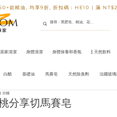
50+款精油, 均享9折, 折扣碼：HE10 |
滿 NT$
居家清潔
身體清潔
身體保養和香氛
🍾 天然飲料
白醋
基礎油
馬賽皂
天然除臭劑
法國玻璃
1 分鐘
洗碗皂
小蘇打凝膠
70%清潔酒精
洗髮餅
桃分享切馬賽皂
為 5 顆星）。
清潔酒精
法國人在台灣的生活
浴室除垢清潔劑