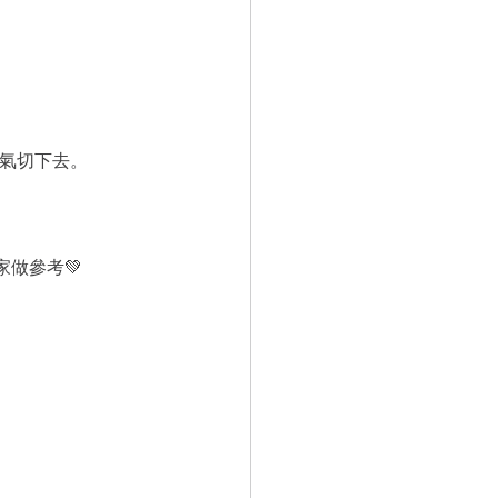
作氣切下去。
做參考💚