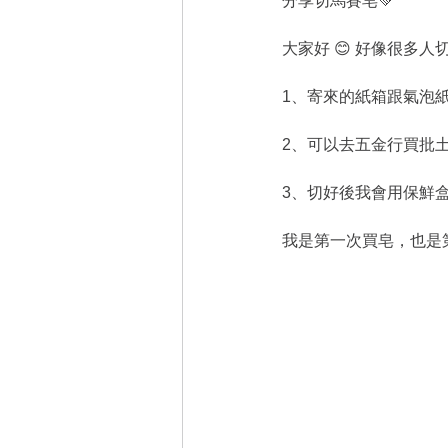
分享切馬賽皂💚
大家好 😊 好像很多
1、寄來的紙箱跟氣泡
2、可以去五金行買批土
3、切好後我會用保鮮盒
我是第一次買皂，也是