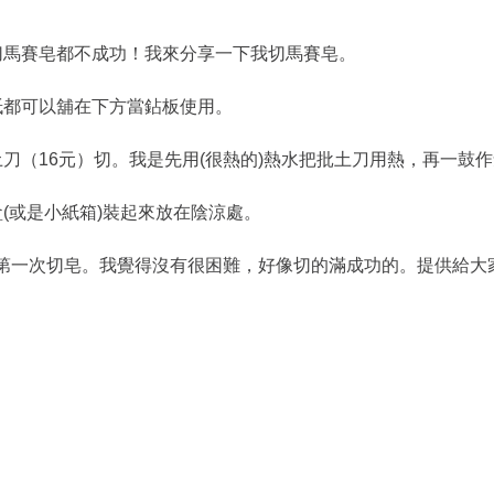
人切馬賽皂都不成功！我來分享一下我切馬賽皂。
紙都可以舖在下方當鉆板使用。
刀（16元）切。我是先用(很熱的)熱水把批土刀用熱，再一鼓
(或是小紙箱)裝起來放在陰涼處。
第一次切皂。我覺得沒有很困難，好像切的滿成功的。提供給大家