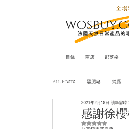
全場
目錄
商店
部落格
All Posts
黑肥皂
純露
2021年2月18日
讀畢需時 
有機單方純精油
天然配方
感謝徐櫻
評等為 NaN（最高
小蘇打粉
氣泡酒
居家