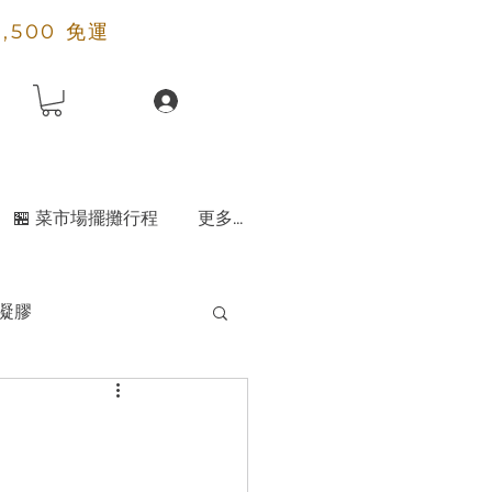
2,500 免運
🏪 菜市場擺攤行程
更多...
凝膠
天然粘土粉
香水
除霉