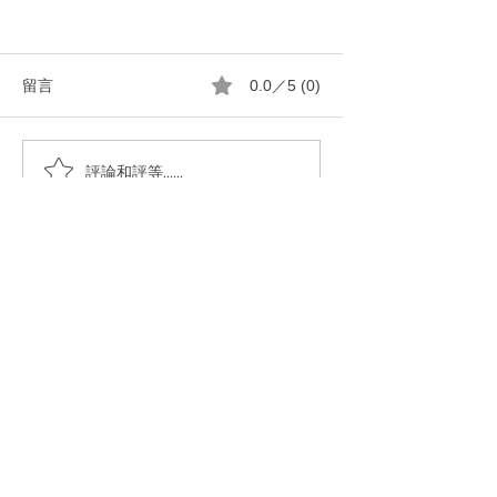
留言
0.0／5 (0)
橄㰖黑肥皂液清洗煎魚後
橄欖黑肥皂會不會
評論和評等......
的焦黒鍋子
黑
暢銷書