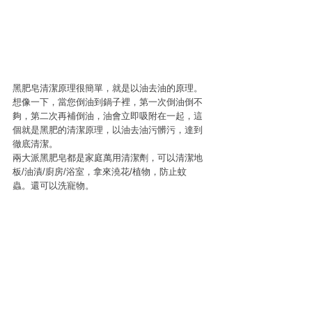
黑肥皂清潔原理很簡單，就是以油去油的原理。
想像一下，當您倒油到鍋子裡，第一次倒油倒不
夠，第二次再補倒油，油會立即吸附在一起，這
個就是黑肥的清潔原理，以油去油污髒污，達到
徹底清潔。 
兩大派黑肥皂都是家庭萬用清潔劑，可以清潔地
板/油漬/廚房/浴室，拿來澆花/植物，防止蚊
蟲。還可以洗寵物。