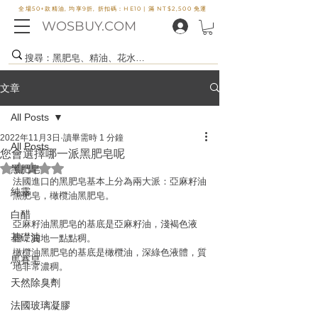
全場50+款精油, 均享9折, 折扣碼：HE10 |
滿 NT$2,500 免運
WOSBUY.COM
文章
All Posts
2022年11月3日
讀畢需時 1 分鐘
All Posts
您會選擇哪一派黑肥皂呢
評等為 NaN（最高為 5 顆星）。
黑肥皂
法國進口的黑肥皂基本上分為兩大派：亞麻籽油
純露
黑肥皂，橄欖油黑肥皂。
白醋
亞麻籽油黑肥皂的基底是亞麻籽油，淺褐色液
基礎油
體，質地一點點稠。
橄欖油黑肥皂的基底是橄欖油，深綠色液體，質
馬賽皂
地非常濃稠。
天然除臭劑
法國玻璃凝膠