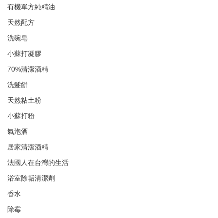
有機單方純精油
天然配方
洗碗皂
小蘇打凝膠
70%清潔酒精
洗髮餅
天然粘土粉
小蘇打粉
氣泡酒
居家清潔酒精
法國人在台灣的生活
浴室除垢清潔劑
香水
除霉