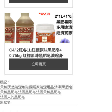
C4/ 2瓶各1L紅標原味黑肥皂+ 
0,75kg 紅標原味黑肥皂濃縮膏
立即購買
標記：
天然
天然清潔劑
法國居家清潔用品
清潔
黑肥皂
天然黑肥皂
法國黑肥皂
法國天然黑肥皂
法國人的黑肥皂
黑肥皂