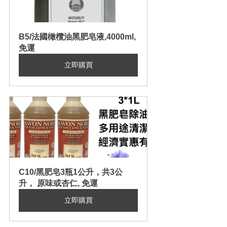
B5/法國橄欖油黑肥皂液,4000ml, 
免運
立即購買
C10/黑肥皂3瓶1公升，共3公
升， 原味或杏仁, 免運
立即購買