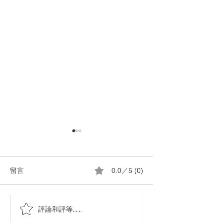
留言
0.0／5 (0)
病毒快快走開
Lavandin Gross
評論和評等......
目薰衣草全解析