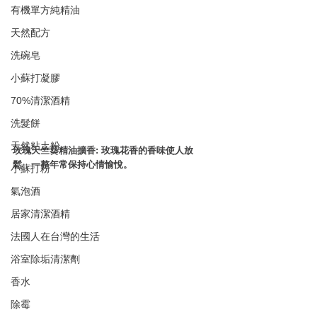
有機單方純精油
天然配方
洗碗皂
小蘇打凝膠
70%清潔酒精
洗髮餅
天然粘土粉
玫瑰天竺葵精油擴香: 玫瑰花香的香味使人放
鬆，一整年常保持心情愉悅。
小蘇打粉
氣泡酒
居家清潔酒精
法國人在台灣的生活
浴室除垢清潔劑
香水
除霉