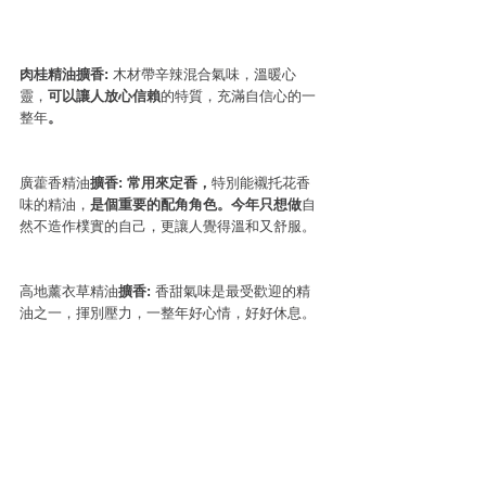
肉桂精油擴香: 
木材帶辛辣混合氣味，溫暖心
靈，
可以讓人放心信賴
的特質，充滿自信心的一
整年
。 
廣藿香精油
擴香: 常用來定香，
特別能襯托花香
味的精油，
是個重要的配角角色。今年只想做
自
然不造作樸實的自己，更讓人覺得溫和又舒服。
高地薰衣草精油
擴香: 
香甜氣味是最受歡迎的精
油之一，揮別壓力，一整年好心情，好好休息。