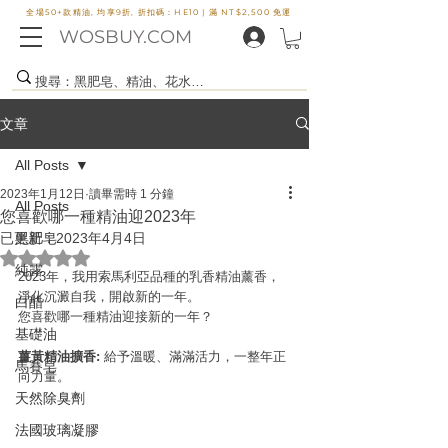
全場50+款精油, 均享9折, 折扣碼：HE10 |
滿 NT$2,500 免運
WOSBUY.COM
文章
All Posts
2023年1月12日
讀畢需時 1 分鐘
All Posts
您喜歡哪一種精油迎2023年
已更新：
黑肥皂
2023年4月4日
評等為 NaN（最高為 5 顆星）。
純露
2023年，我用索馬利亞品種的乳香精油薰香，
淨化沉澱自我，開啟新的一年。
白醋
您喜歡哪一種精油迎接新的一年？
基礎油
薑黃精油擴香:
 給予溫暖、滿滿活力，一整年正
馬賽皂
向力量。
天然除臭劑
法國玻璃凝膠