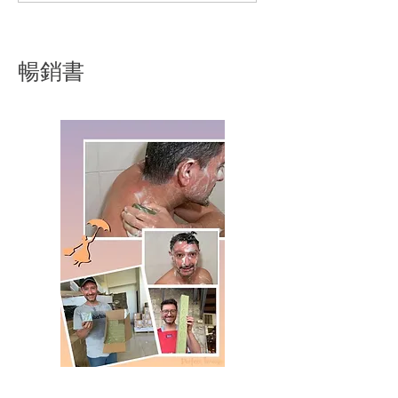
暢銷書
2.5kg法國純橄欖油馬賽皂
法國純橄欖油馬賽皂