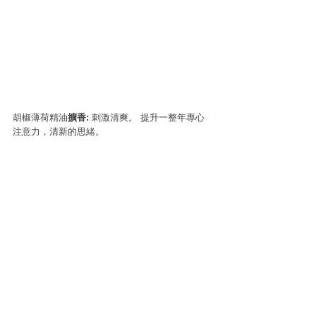
胡椒薄荷精油
擴香: 
刺激清爽。 提升一整年專心
注意力，清新的思緒。