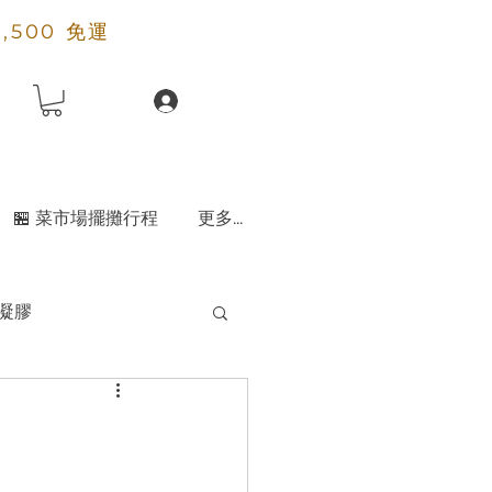
2,500 免運
🏪 菜市場擺攤行程
更多...
凝膠
天然粘土粉
香水
除霉