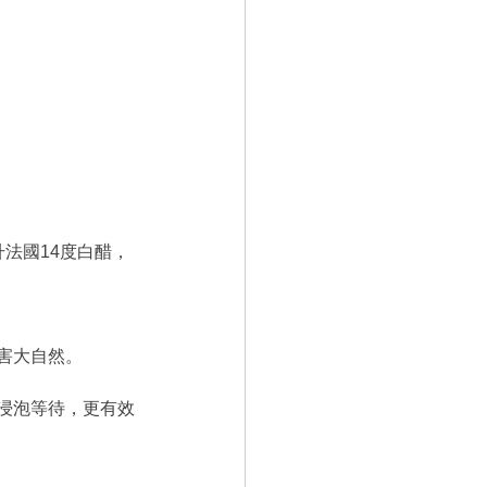
法國14度白醋，
害大自然。
浸泡等待，更有效