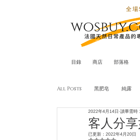
全場
目錄
商店
部落格
All Posts
黑肥皂
純露
2022年4月14日
讀畢需時 
有機單方純精油
天然配方
客人分享
已更新：
2022年4月20日
小蘇打粉
氣泡酒
居家
評等為 NaN（最高