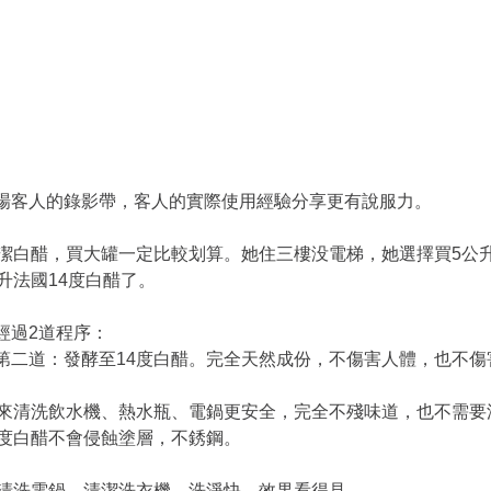
場客人的錄影帶，客人的實際使用經驗分享更有說服力。
清潔白醋，買大罐一定比較划算。她住三樓没電梯，她選擇買5公升
升法國14度白醋了。
經過2道程序：
第二道：發酵至14度白醋。完全天然成份，不傷害人體，也不傷
醋來清洗飲水機、熱水瓶、電鍋更安全，完全不殘味道，也不需要
4度白醋不會侵蝕塗層，不銹鋼。
醋清洗電鍋、清潔洗衣機，洗淨快，效果看得見。