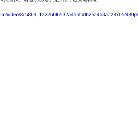
ic.com/video/3c5869_132260f6532a455fbdb25c4b3aa28705/480p/