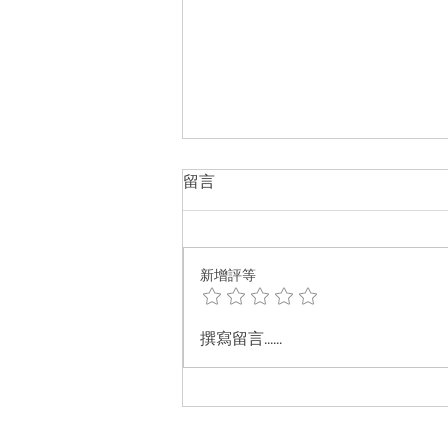
留言
新增評等
法國天然14度白醋會侵蝕飲水
撰寫留言......
機熱水瓶的塗層或不銹鋼嗎？