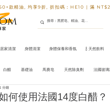
50+款精油, 均享9折, 折扣碼：HE10 |
滿 NT$
居家清潔
身體清潔
身體保養和香氛
🍾 天然飲料
白醋
基礎油
馬賽皂
天然除臭劑
法國玻璃
1 分鐘
洗碗皂
小蘇打凝膠
70%清潔酒精
洗髮餅
如何使用法國14度白醋？
清潔酒精
法國人在台灣的生活
浴室除垢清潔劑
為 5 顆星）。