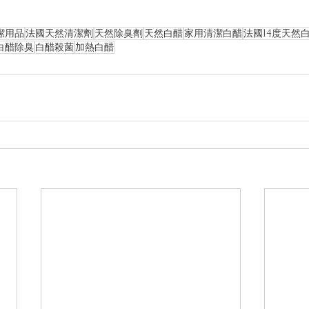
潔用品
法國天然清潔劑
天然除臭劑
天然白醋
家用清潔白醋
法國14度天然
白醋除臭
白醋殺菌
加熱白醋