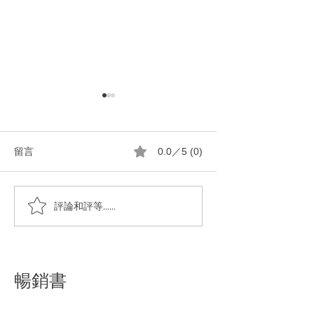
留言
0.0／5 (0)
馬賽皂切大塊還是切小塊
一顆純橄㰖油馬賽
評論和評等......
全身的粘踢踢
暢銷書