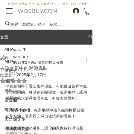
全場50+款精油, 均享9折, 折扣碼：HE10 |
滿 NT$2,500 免運
WOSBUY.COM
文章
All Posts
WOSBUY
All Posts
2025年2月9日
讀畢需時 1 分鐘
去除空氣中的潮濕異味
黑肥皂
已更新：
2025年2月17日
評等為 NaN（最高為 5 顆星）。
純露
溼衣服和鞋子帶回來的濕氣，可能會讓家裡空氣
白醋
變得悶悶的。可以在玄關擺放一碗家用醋，或用
稀釋的醋水噴霧噴灑空氣，有效去除異味。
基礎油
馬賽皂
💡 
加碼小妙招
：在家用醋中加入幾滴檸檬或薰
衣草精油，讓家裡充滿自然清新的香氣！
天然除臭劑
用這些簡單的小撇步，讓你的家保持乾淨清新，
法國玻璃凝膠