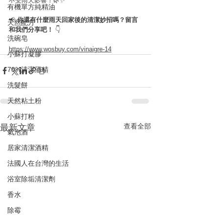
不受雨天影響！🌿✨
有機單方純精油
📢 
你還有什麼雨天回家後的清潔妙招嗎？留言
天然配方
和我們分享吧！
 👇
洗碗皂
https://www.wosbuy.com/vinaigre-14
小蘇打凝膠
70%清潔酒精
洗髮餅
天然粘土粉
小蘇打粉
查看全部
最新文章
氣泡酒
居家清潔酒精
法國人在台灣的生活
浴室除垢清潔劑
香水
除霉