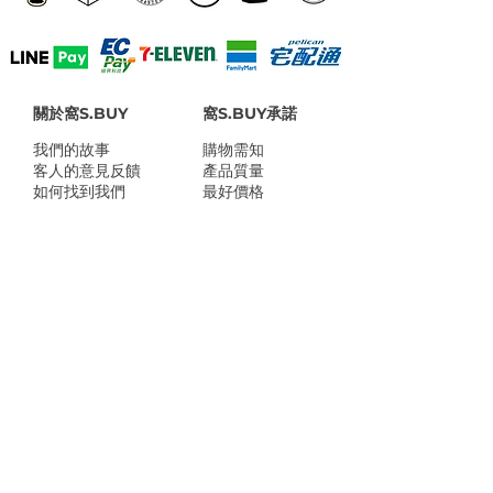
關於窩S.BUY
窩S.BUY承諾
我們的故事
​購物需知
客人的意見反饋
產品質量
如何找到我們
最好價格
公司資料
付款方式說明
媒體介紹
售後服務
推薦計劃
常見問題
忠誠積分
隱私權保護聲明
​窩S.BUY店家地址：
台南市灣裡路469號
台北市南港區玉成街18號
Line @wosbuy
shop@wosbuy.com