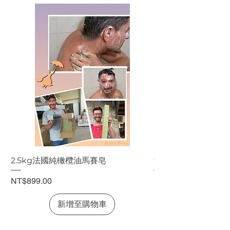
2.5kg法國純橄欖油馬賽皂
法國純橄欖油馬賽皂
價格
價格
NT$899.00
NT$199.00
新增至購物車