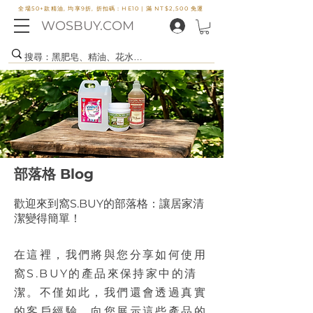
全場50+款精油, 均享9折, 折扣碼：HE10 |
滿 NT$2,500 免運
WOSBUY.COM
部落格 Blog
歡迎來到窩S.BUY的部落格：讓居家清
潔變得簡單！
在這裡，我們將與您分享如何使用
窩S.BUY的產品來保持家中的清
潔。不僅如此，我們還會透過真實
的客戶經驗，向您展示這些產品的