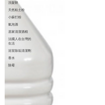
洗髮餅
天然粘土粉
小蘇打粉
氣泡酒
居家清潔酒精
法國人在台灣的
生活
浴室除垢清潔劑
香水
除霉