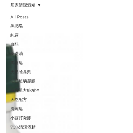
居家清潔酒精
All Posts
黑肥皂
純露
白醋
基礎油
馬賽皂
天然除臭劑
法國玻璃凝膠
有機單方純精油
天然配方
洗碗皂
小蘇打凝膠
70%清潔酒精